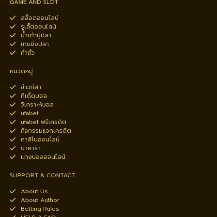
GAME AND SLOT
สล็อตออนไลน์
รูเล็ตออนไลน์
น้ำเต้าปูปลา
เกมยิงปลา
กำถั่ว
หมวดหมู่
ข่าวกีฬา
ทีเด็ดบอล
วิเคราะห์บอล
ufabet
ufabet ฟรีเครดิต
กิจกรรมแจกเครดิต
คาสิโนออนไลน์
บาคาร่า
แทงบอลออนไลน์
SUPPORT & CONTACT
About Us
About Author
Betting Rules