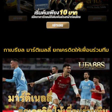
กาเบรียล มาร์ติเนลลี่ ยกเครดิตให้เพื่อนร่วมทีม