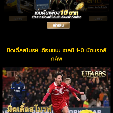
มิดเดิ้ลสโบรห์ เฉือนชนะ เชลซี 1-0 นัดแรกลี
กคัพ