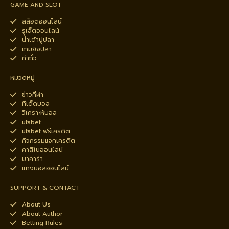
GAME AND SLOT
สล็อตออนไลน์
รูเล็ตออนไลน์
น้ำเต้าปูปลา
เกมยิงปลา
กำถั่ว
หมวดหมู่
ข่าวกีฬา
ทีเด็ดบอล
วิเคราะห์บอล
ufabet
ufabet ฟรีเครดิต
กิจกรรมแจกเครดิต
คาสิโนออนไลน์
บาคาร่า
แทงบอลออนไลน์
SUPPORT & CONTACT
About Us
About Author
Betting Rules