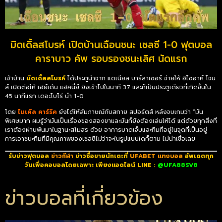
มิดเดิ้ลสโบรห์ เปิดบ้านเฉือนชนะ เชลซี 1-0 ฟุตบอล
คาราบาว คัพ รอบรองชนะเลิศ นัดแรก
เจ้าบ้าน
มิดเดิ้ลสโบรห์
ได้ประตูนำจาก แดเนียล บาร์ลาเซอร์ จ่ายให้ อิไซอาห์ โจน
ส์ เปิดต่อให้ เฮย์เด้น แฮคนี่ย์ ยิงเข้าไปในนาที 37 และก็เป็นประตูเดียวที่เกิดขึ้นใน
45 นาทีแรก เดอะโบโร่ นำ 1-0
โดย
ไมเคิล คาร์ริค
ยังได้ให้สัมภาษณ์กับสกาย สปอร์ตส์ หลังจบเกมว่า “มัน
พิเศษมาก ผมรู้ว่ามันเป็นเรื่องของสองขาและมันก็ยังต้องเล่นให้ได้ แต่ด้วยทุกสิ่งที่
เราต้องผ่านพ้นมาในฐานะสโมสร ด้วย อาการบาดเจ็บและทีมที่อยู่ในจุดที่เป็นอยู่
การเอาชนะทีมที่มีคุณภาพของเชลซีไม่ว่าจะในรูปแบบใดก็ตาม ไม่น่าเชื่อเลย
รับข่าวฟุตบอล
ข่าวกีฬา
ข่าวซื้อขายนักเตะที่
UFABET แทงบอล
อัพเดตทุก
วันเพื่อคอบอลโดยเฉพาะ เพียงแอดไลน์ LINE :
@UFA88SV8
ข่าวบอลที่เกี่ยวข้อง