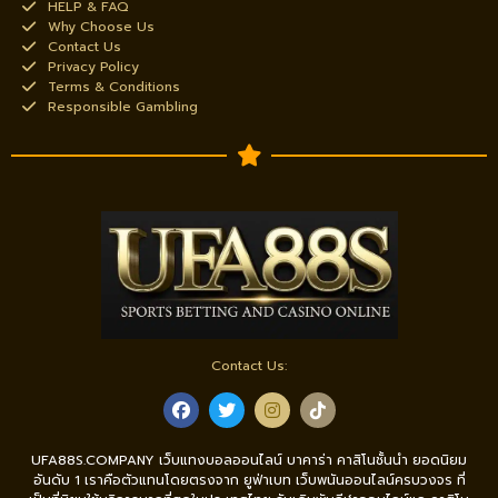
HELP & FAQ
Why Choose Us
Contact Us
Privacy Policy
Terms & Conditions
Responsible Gambling
Contact Us:
UFA88S.COMPANY เว็บแทงบอลออนไลน์ บาคาร่า คาสิโนชั้นนำ ยอดนิยม
อันดับ 1 เราคือตัวแทนโดยตรงจาก ยูฟ่าเบท เว็บพนันออนไลน์ครบวงจร ที่