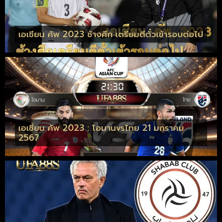
เอเชียน คัพ 2023 ช้างศึก เตรียมตีตั๋วเข้ารอบต่อไป
เอเชี่ยน คัพ 2023 : โอมานvsไทย 21 มกราคม
2567