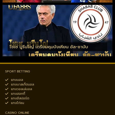
โชเซ มูรีนโญ่ เตรียมคุมบังเหียน อัล-ชาบับ
SPORT BETTING
แทงบอล
แทงบาสเก็ตบอล
แทงวอลเล่บอล
แทงฮอกกี้
แทงอีสปอร์ต
แทงไก่ชน
CASINO ONLINE