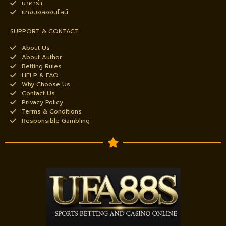
บาคาร่า
แทงบอลออนไลน์
SUPPORT & CONTACT
About Us
About Author
Betting Rules
HELP & FAQ
Why Choose Us
Contact Us
Privacy Policy
Terms & Conditions
Responsible Gambling