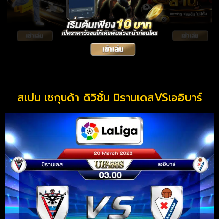
สเปน เซกุนด้า ดิวิชั่น มิรานเดสVSเออิบาร์