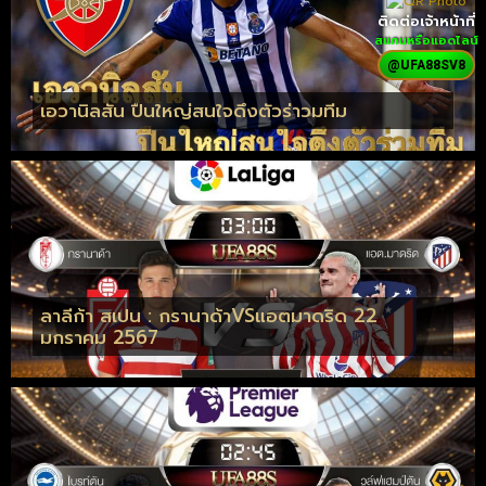
ติดต่อเจ้าหน้าที่
สแกนหรือแอดไลน์
@UFA88SV8
เอวานิลสัน ปืนใหญ่สนใจดึงตัวร่าวมทีม
ลาลีก้า สเปน : กรานาด้าVSแอตมาดริด 22
มกราคม 2567