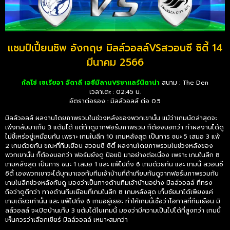
แชมป์เปี้ยนชิพ อังกฤษ มิลล์วอลล์VSสวอนซี ซิตี้ 14
มีนาคม 2566
กัลโช่ เซเรียอา อิตาลี เอซีมิลานVSซาแลร์นิตาน่า
สนาม : The Den
เวลาเตะ : 02:45 น.
อัตราต่อรอง : มิลล์วอลล์ ต่อ 0.5
มิลล์วอลล์ ผลงานโดยภาพรวมในช่วงหลังของพวกเขานั้น แม้ว่าเกมนัดล่าสุดจะ
เพิ่งกลับมาเก็บ 3 แต้มได้ แต่ถ้าดูจากฟอร์มภาพรวม ก็ต้องบอกว่า ทำผลงานได้ดู
ไม่ขี้เหร่อยู่เหมือนกัน เพราะ เกมในลีก 10 เกมหลังสุด เป็นการ ชนะ 5 เสมอ 3 แพ้
2 เกมด้วยกัน ขณะที่ทีมเยือน สวอนซี ซิตี้ ผลงานโดยภาพรวมในช่วงหลังของ
พวกเขานั้น ก็ต้องบอกว่า ฟอร์มยังดู ป้อแป้ มาอย่างต่อเนื่อง เพราะ เกมในลีก 8
เกมหลังสุด เป็นการ ชนะ 1 เสมอ 1 และ แพ้ไปถึง 6 เกมด้วยกัน และ เกมนี้ สวอนซี
ซิตี้ เองพวกเขาจะได้บุกมาเจอกับทีมเจ้าบ้านที่ถ้าเทียบกันดูจากฟอร์มภาพรวมกับ
เกมในลีกช่วงหลังกันดู มองว่าเป็นทางด้านทีมเจ้าบ้านอย่าง มิลล์วอลล์ ที่ทรง
ถือว่าดูดีกว่า ทางด้านทีมเยือนที่เกมในลีก 8 เกมหลังสุด เก็บชัยมาได้เพียงแค่
เกมเดียวเท่านั้น และ แพ้ไปถึง 6 เกมอยู่เยอะ ทำให้เกมนี้เชื่อว่าโอกาสที่ทีมเยือน มิ
ลล์วอลล์ จะเปิดบ้านเก็บ 3 แต้มได้ในเกมนี้ มองว่ามีความเป็นไปได้ที่สูงกว่า เกมนี้
เห็นควรว่าเลือกเชียร์ มิลล์วอลล์ เหมาะสมกว่า