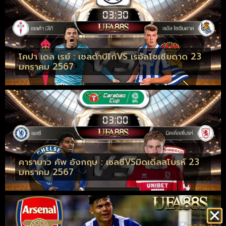
โคปา เดล เรย์ : เซลต้าบีโก้VS เรอัลโซเซียดาด 23
มกราคม 2567
คาราบาว คัพ อังกฤษ : เชลซีVSมิดเดิ่ลสโบรห์ 23
มกราคม 2567