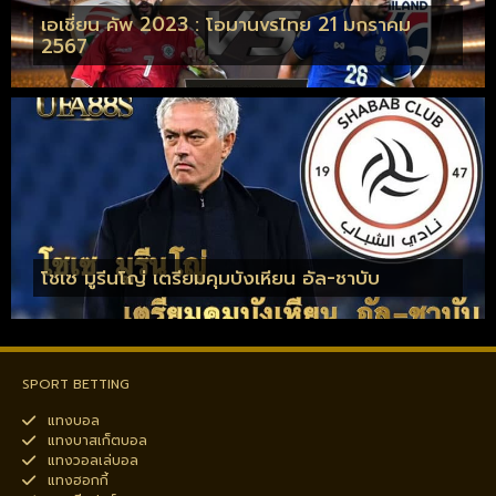
เอเชี่ยน คัพ 2023 : โอมานvsไทย 21 มกราคม
2567
โชเซ มูรีนโญ่ เตรียมคุมบังเหียน อัล-ชาบับ
SPORT BETTING
แทงบอล
แทงบาสเก็ตบอล
แทงวอลเล่บอล
แทงฮอกกี้