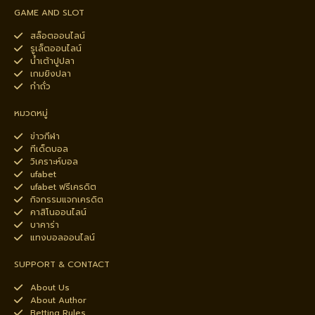
GAME AND SLOT
สล็อตออนไลน์
รูเล็ตออนไลน์
น้ำเต้าปูปลา
เกมยิงปลา
กำถั่ว
หมวดหมู่
ข่าวกีฬา
ทีเด็ดบอล
วิเคราะห์บอล
ufabet
ufabet ฟรีเครดิต
กิจกรรมแจกเครดิต
คาสิโนออนไลน์
บาคาร่า
แทงบอลออนไลน์
SUPPORT & CONTACT
About Us
About Author
Betting Rules