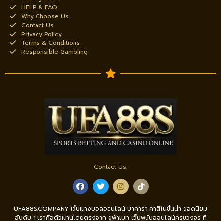
HELP & FAQ
Why Choose Us
Contact Us
Privacy Policy
Terms & Conditions
Responsible Gambling
Contact Us:
UFA88S.COMPANY เว็บแทงบอลออนไลน์ บาคาร่า คาสิโนชั้นนำ ยอดนิยม
อันดับ 1 เราคือตัวแทนโดยตรงจาก ยูฟ่าเบท เว็บพนันออนไลน์ครบวงจร ที่