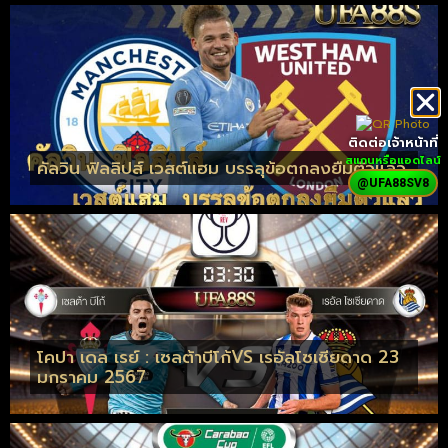
ติดต่อเจ้าหน้าที่
สแกนหรือแอดไลน์
คัลวิน ฟิลลิปส์ เวสต์แฮม บรรลุข้อตกลงยืมตัวแล้ว
@UFA88SV8
โคปา เดล เรย์ : เซลต้าบีโก้VS เรอัลโซเซียดาด 23
มกราคม 2567