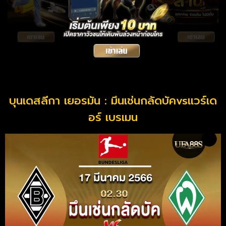
บุนเดสลีกา เยอรมัน : มึนเช่นกลัดบัคvsแวร์เด
อร์ เบรเมน