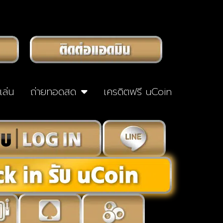
าเล่น
ถ่ายทอดสด
เครดิตฟรี uCoin