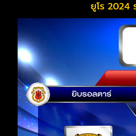
ยูโร 2024 