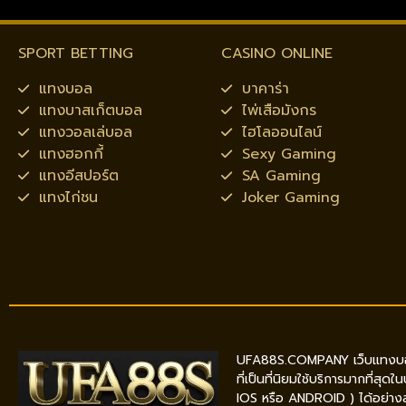
SPORT BETTING
CASINO ONLINE
แทงบอล
บาคาร่า
แทงบาสเก็ตบอล
ไพ่เสือมังกร
แทงวอลเล่บอล
ไฮโลออนไลน์
แทงฮอกกี้
Sexy Gaming
แทงอีสปอร์ต
SA Gaming
แทงไก่ชน
Joker Gaming
UFA88S.COMPANY เว็บแทงบอลอ
ที่เป็นที่นิยมใช้บริการมากที่ส
IOS หรือ ANDROID ) ได้อย่างส