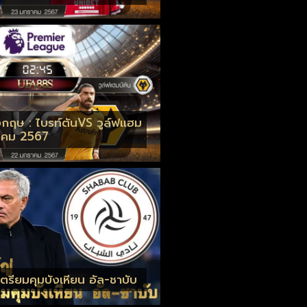
อังกฤษ : ไบรท์ตันVS วูล์ฟแฮม
าคม 2567
เตรียมคุมบังเหียน อัล-ชาบับ