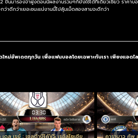
 2 ขึ้นมารองจ่าฝูงตอนนี้ผลงานรวมๆก็ยังใช้ได้ทีเดียวเชียว ราคาบอ
อกว่าดีกว่าเยอะชนะแน่งานนี้ไปลุ้นเม็ดสองสามจะดีกว่า
ใหม่อัพเดตทุกวัน เพื่อแฟนบอลโดยเฉพาะกับเรา เพียงแอดไล
 เดล เรย์ : เซลต้าบีโก้VS เรอัลโซเซีย
คาราบาว คัพ อ