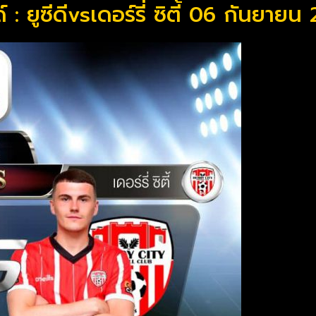
์ : ยูซีดีvsเดอร์รี่ ซิตี้ 06 กันยายน