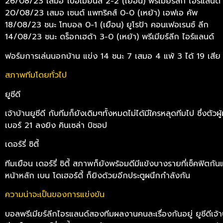
26/08/23 เสมอ โบฮีเมี่ยนส์ 2-2 (เยือน) พรีเมียร์ลีก ไอร์แลนด์
20/08/23 เสมอ เซนต์ แพทริคส์ 0-0 (เหย้า) เอฟเอ คัพ
18/08/23 ชนะ โทบอล 0-1 (เยือน) ยูโรป้า คอนเฟอเรนซ์ ลีก
14/08/23 ชนะ ดร็อกเฮด้า 3-0 (เหย้า) พรีเมียร์ลีก ไอร์แลนด์
ฟอร์มการเล่นนอกบ้าน แข่ง 14 ชนะ 7 เสมอ 4 แพ้ 3 ได้ 19 เสีย
สภาพทีมโดยทั่วไป
ยูซีดี
เจ้าบ้านยูซีดี กับทีมก็ยังเดิมๆทั้งหมดไม่ได้มีใครหลุดทีมไป ซึ่งต
เบอร์ 21 ลงยิง คินเซล่า บิชอป
เดอร์รี่ ซิตี้
ทีมเยือน เดอร์รี่ ซิตี้ สภาพก็ยังพร้อมดีมีแข้งบางรายที่เช็คฟ
หน้าหลัก เบน โดเฮอร์ตี้ ก็ยิงด้วยอีกประตูผนึกกำลังกัน
ความน่าจะเป็นของการแข่งขัน
บอลพรีเมียร์ลีกไอรแลนด์สองทีมผลงานคนละเรื่องกันอยู่ ยูซีดีเ