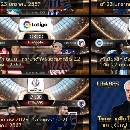
 23 มกราคม 2567
รห์ 23 มกรา
ก้า สเปน : กรานาด้าVSแอตมาดริด 22
พรีเมียร์ลีก 
าคม 2567
ป์ตัน 22 มกร
ี่ยน คัพ 2023 : โอมานvsไทย 21
าคม 2567
โชเซ มูรีนโญ่ 