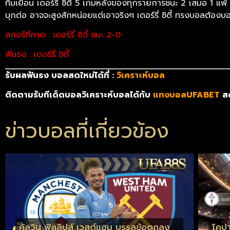
ทีมเยือน เดอร์รี่ ซิตี้ 5 เกมหลังของทุกรายการชนะ 2 เสมอ 1 แพ้
บุกต่อ อาจจะสูงสักหน่อยแต่เอาจริงๆ เดอร์รี่ ซิตี้ ทรงบอลต้องบ
สกอร์ที่คาด : เดอร์รี่ ซิตี้ ชนะ 2-0
ฟันธง : เดอร์รี่ ซิตี้
รับผลฟันธง บอลสดใหม่ได้ที่ :
วิเคราะห์บอล
ติดตามรับทีเด็ดบอลวิเคราะห์บอลได้กับ
แทงบอลUFABET
สด
ข่าวบอลที่เกี่ยวข้อง
คัลวิน ฟิลลิปส์ เวสต์แฮม บรรลุข้อตกลง
โคปา