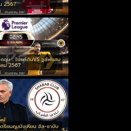
คม 2567
อังกฤษ : ไบรท์ตันVS วูล์ฟแฮม
าคม 2567
เตรียมคุมบังเหียน อัล-ชาบับ