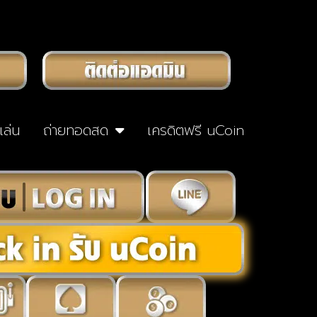
าเล่น
ถ่ายทอดสด
เครดิตฟรี uCoin