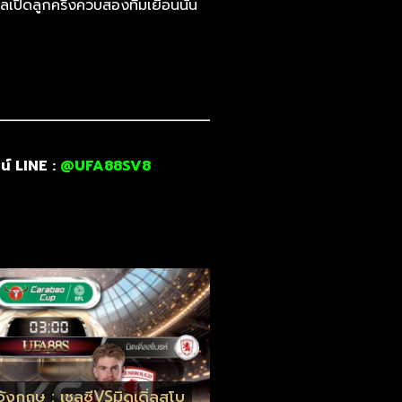
ลเปิดลูกครึ่งควบสองทีมเยือนนั้น
น์ LINE :
@UFA88SV8
ังกฤษ : เชลซีVSมิดเดิ่ลสโบ