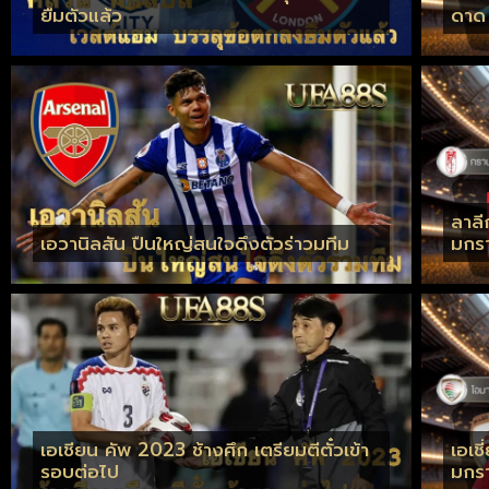
ยืมตัวแล้ว
ดาด
ลาลี
เอวานิลสัน ปืนใหญ่สนใจดึงตัวร่าวมทีม
มกร
เอเชียน คัพ 2023 ช้างศึก เตรียมตีตั๋วเข้า
เอเช
รอบต่อไป
มกร