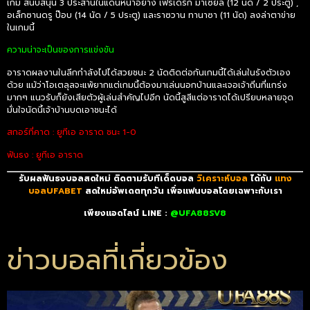
เกม สนับสนุน 3 ประสานในแดนหน้าอย่าง เฟรเดริก มาเซียล (12 นัด / 2 ประตู) ,
อเล็กซานดรู ป๊อบ (14 นัด / 5 ประตู) และราซวาน ทานาซา (11 นัด) ลงล่าตาข่าย
ในเกมนี้
ความน่าจะเป็นของการแข่งขัน
อาราดผลงานในลีกกำลังไปได้สวยชนะ 2 นัดติดต่อกันเกมนี้ได้เล่นในรังตัวเอง
ด้วย แม้ว่าโอเตลุลจะแพ้ยากแต่เกมนี้ต้องมาเล่นนอกบ้านและเจอเจ้าถิ่นที่แกร่ง
มากๆ แนวรับก็ยังเสียตัวผู้เล่นสำคัญไปอีก นัดนี้สูสีแต่อาราดได้เปรียบหลายจุด
มั่นใจนัดนี้เจ้าบ้านบดเอาชนะได้
สกอร์ที่คาด : ยูทีเอ อาราด ชนะ 1-0
ฟันธง : ยูทีเอ อาราด
รับผลฟันธงบอลสดใหม่ ติดตามรับทีเด็ดบอล
วิเคราะห์บอล
ได้กับ
แทง
บอลUFABET
สดใหม่อัพเดตทุกวัน เพื่อแฟนบอลโดยเฉพาะกับเรา
เพียงแอดไลน์ LINE :
@UFA88SV8
ข่าวบอลที่เกี่ยวข้อง