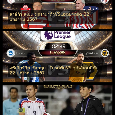
ลาลีก้า สเปน : กรานาด้าVSแอตมาดริด 22
มกราคม 2567
พรีเมียร์ลีก อังกฤษ : ไบรท์ตันVS วูล์ฟแฮมป์ตัน
22 มกราคม 2567