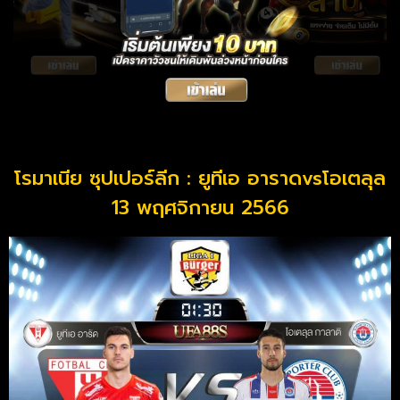
โรมาเนีย ซุปเปอร์ลีก : ยูทีเอ อาราดvsโอเตลุล
13 พฤศจิกายน 2566