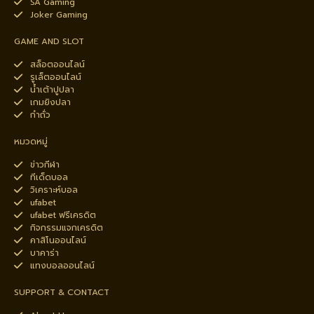
SA Gaming
Joker Gaming
GAME AND SLOT
สล็อตออนไลน์
รูเล็ตออนไลน์
น้ำเต้าปูปลา
เกมยิงปลา
กำถั่ว
หมวดหมู่
ข่าวกีฬา
ทีเด็ดบอล
วิเคราะห์บอล
ufabet
ufabet ฟรีเครดิต
กิจกรรมแจกเครดิต
คาสิโนออนไลน์
บาคาร่า
แทงบอลออนไลน์
SUPPORT & CONTACT