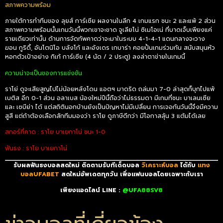
สภาพความพร้อม
ภายใต้การทำทีมของ ลุยส์ การ์เซีย ผลงานในลีก 4 เกมแรก ชนะ 2 และแพ้ 2 ส่วน
สภาพความพร้อมนั้นเกมวันนี้พวกเขาจะขาด จูเลียโน่ ซิเมโอเน่ ที่บาดเจ็บเพียงแค่
รายเดียวเท่านั้น ด้านการจัดทัพคาดว่าจะมาในระบบ 4-1-4-1 แดนกลางจะวาง
ฆอน กูริดี้, อันโตนิโอ บลังโก้ และอังเดร เกบาร่า คอยปั้นเกมร่วมกัน สนับสนุนหัว
หอกตัวเป้าอย่าง กิเก้ การ์เซีย (4 นัด / 2 ประตู) ลงล่าตาข่ายในเกมนี้
ความน่าจะเป็นของการแข่งขัน
ราโย่ ดูจะเสียสูญไปไม่น้อยหลังโดน แอตฯ มาดริด ถล่มมา 7-0 ล่าสุดก็บุกไปแพ้
เบติส อีก 0-1 ส่วน อลาเบส น้องใหม่ปีนี้ถือว่าไม่ธรรมดา มีเกมที่ชนะ บาเลนเซีย
และ เซบีย่า ได้ แต่สถิตินอกบ้านยังเป็นปัญหาไม่มีเปลี่ยน การเจอกันวันนี้จึงมีความ
สูสี แต่ถ้าต้องเลือกสักทีมมองว่า ราโย ดูภาษีดีกว่า มีโอกาสลุ้น 3 แต้มได้เลย
สกอร์ที่คาด : ราโย บาเยกาโน่ ชนะ 1-0
ฟันธง : ราโย บาเยกาโน่
รับผลฟันธงบอลสดใหม่ ติดตามรับทีเด็ดบอล
วิเคราะห์บอล
ได้กับ
แทง
บอลUFABET
สดใหม่อัพเดตทุกวัน เพื่อแฟนบอลโดยเฉพาะกับเรา
เพียงแอดไลน์ LINE :
@UFA88SV8