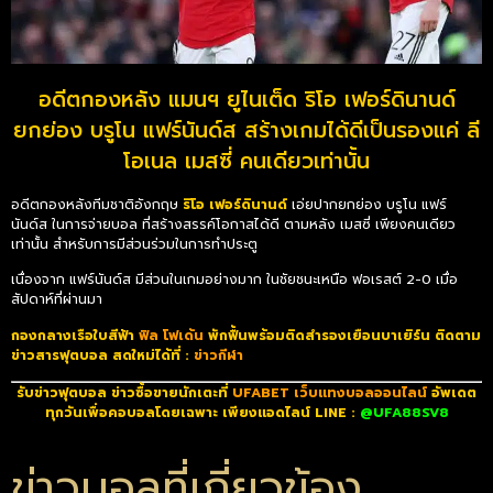
อดีตกองหลัง แมนฯ ยูไนเต็ด ริโอ เฟอร์ดินานด์
ยกย่อง บรูโน แฟร์นันด์ส สร้างเกมได้ดีเป็นรองแค่ ลี
โอเนล เมสซี่ คนเดียวเท่านั้น
อดีตกองหลังทีมชาติอังกฤษ
ริโอ เฟอร์ดินานด์
เอ่ยปากยกย่อง บรูโน แฟร์
นันด์ส ในการจ่ายบอล ที่สร้างสรรค์โอกาสได้ดี ตามหลัง เมสซี่ เพียงคนเดียว
เท่านั้น สำหรับการมีส่วนร่วมในการทำประตู
เนื่องจาก แฟร์นันด์ส มีส่วนในเกมอย่างมาก ในชัยชนะเหนือ ฟอเรสต์ 2-0 เมื่อ
สัปดาห์ที่ผ่านมา
กองกลางเรือใบสีฟ้า
ฟิล โฟเด้น
พักฟื้นพร้อมติดสำรองเยือนบาเยิร์น ติดตาม
ข่าวสารฟุตบอล สดใหม่ได้ที่ :
ข่าวกีฬา
รับข่าวฟุตบอล ข่าวซื้อขายนักเตะที่
UFABET เว็บแทงบอลออนไลน์
อัพเดต
ทุกวันเพื่อคอบอลโดยเฉพาะ เพียงแอดไลน์ LINE :
@UFA88SV8
ข่าวบอลที่เกี่ยวข้อง