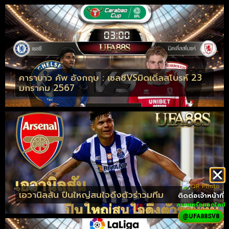
คาราบาว คัพ อังกฤษ : เชลซีVSมิดเดิ่ลสโบรห์ 23
มกราคม 2567
เอวานิลสัน ปืนใหญ่สนใจดึงตัวร่าวมทีม
ติดต่อเจ้าหน้าที่
สแกนหรือแอดไลน์
@UFA88SV8