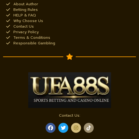
About Author
Betting Rules
HELP & FAQ
Why Choose Us
Contact Us
Privacy Policy
Terms & Conditions
Responsible Gambling
Contact Us: