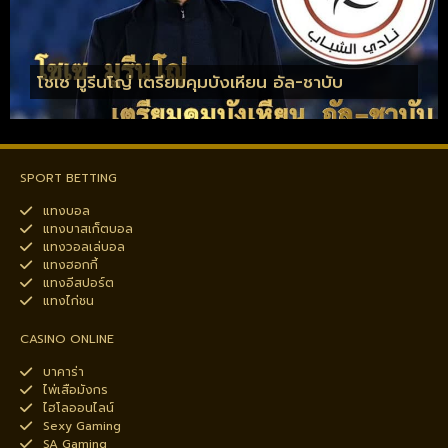
โชเซ มูรีนโญ่ เตรียมคุมบังเหียน อัล-ชาบับ
SPORT BETTING
แทงบอล
แทงบาสเก็ตบอล
แทงวอลเล่บอล
แทงฮอกกี้
แทงอีสปอร์ต
แทงไก่ชน
CASINO ONLINE
บาคาร่า
ไพ่เสือมังกร
ไฮโลออนไลน์
Sexy Gaming
SA Gaming