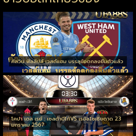
คัลวิน ฟิลลิปส์ เวสต์แฮม บรรลุข้อตกลงยืมตัวแล้ว
โคปา เดล เรย์ : เซลต้าบีโก้VS เรอัลโซเซียดาด 23
มกราคม 2567