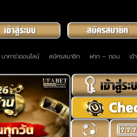
บาคาร่าออนไลน์
สมัครสมาชิก
ฝาก – ถอน
เข้