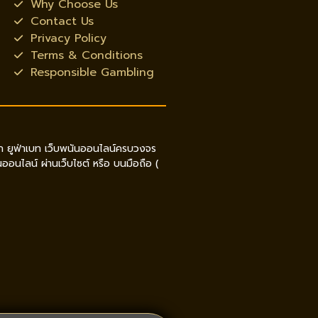
Why Choose Us
Contact Us
Privacy Policy
Terms & Conditions
Responsible Gambling
 ยูฟ่าเบท เว็บพนันออนไลน์ครบวงจร
ออนไลน์ ผ่านเว็บไซต์ หรือ บนมือถือ (