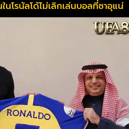
มั่นในโรนัลโด้ไม่เลิกเล่นบอลที่ซาอุแน่