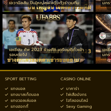
เอวานิลสัน ปืนใหญ่สนใจดึงตัวร่าวมทีม
มกร
เอเชียน คัพ 2023 ช้างศึก เตรียมตีตั๋วเข้า
เอเช
รอบต่อไป
มกร
SPORT BETTING
CASINO ONLINE
แทงบอล
บาคาร่า
แทงบาสเก็ตบอล
ไพ่เสือมังกร
แทงวอลเล่บอล
ไฮโลออนไลน์
แทงฮอกกี้
Sexy Gaming