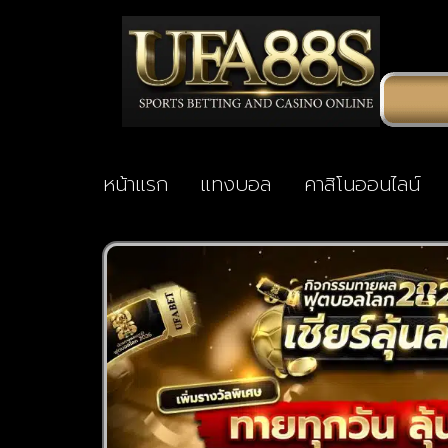
หน้าแรก
แทงบอล
คาสิโนออนไลน์