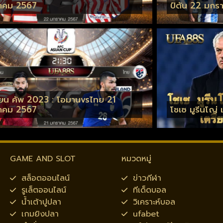
าคม 2567
ป์ตัน 22 มกร
ี่ยน คัพ 2023 : โอมานvsไทย 21
าคม 2567
โชเซ มูรีนโญ่ 
GAME AND SLOT
หมวดหมู่
สล็อตออนไลน์
ข่าวกีฬา
รูเล็ตออนไลน์
ทีเด็ดบอล
น้ำเต้าปูปลา
วิเคราะห์บอล
เกมยิงปลา
ufabet