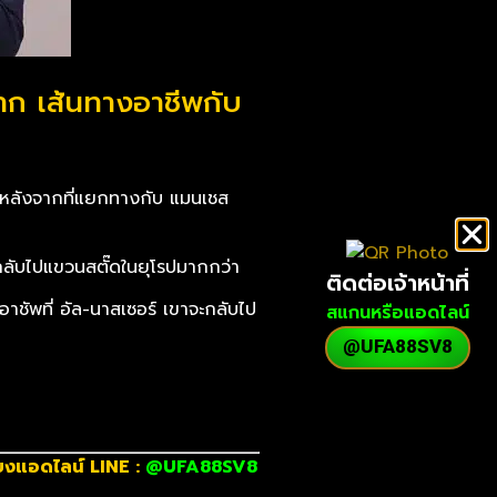
ิดฉาก เส้นทางอาชีพกับ
ล หลังจากที่แยกทางกับ แมนเชส
จะกลับไปแขวนสตั๊ดในยุโรปมากกว่า
ติดต่อเจ้าหน้าที่
กอาชัพที่ อัล-นาสเซอร์ เขาจะกลับไป
สแกนหรือแอดไลน์
@UFA88SV8
ียงแอดไลน์ LINE :
@UFA88SV8