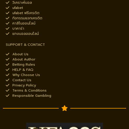
วิเคราะห์บอล
ufabet
ufabet ฟรีเครดิต
กิจกรรมแจกเครดิต
คาสิโนออนไลน์
บาคาร่า
แทงบอลออนไลน์
SUPPORT & CONTACT
About Us
About Author
Betting Rules
HELP & FAQ
Why Choose Us
Contact Us
Privacy Policy
Terms & Conditions
Responsible Gambling