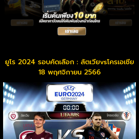
ยูโร 2024 รอบคัดเลือก : ลัตเวียvsโครเอเชีย
18 พฤศจิกายน 2566