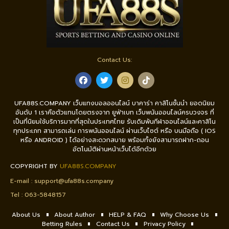
Contact Us:
UFA88S.COMPANY เว็บแทงบอลออนไลน์ บาคาร่า คาสิโนชั้นนำ ยอดนิยม
อันดับ 1 เราคือตัวแทนโดยตรงจาก ยูฟ่าเบท เว็บพนันออนไลน์ครบวงจร ที่
เป็นที่นิยมใช้บริการมากที่สุดในประเทศไทย รับเดิมพันกีฬาออนไลน์และคาสิโน
ทุกประเภท สามารถเล่น การพนันออนไลน์ ผ่านเว็บไซต์ หรือ บนมือถือ ( IOS
หรือ ANDROID ) ได้อย่างสะดวกสบาย พร้อมทั้งยังสามารถฝาก-ถอน
อัตโนมัติผ่านหน้าเว็บได้อีกด้วย
COPYRIGHT BY
UFA88S.COMPANY
E-mail :
support@ufa88s.company
Tel : 0
63-5848157
About Us
About Author
HELP & FAQ
Why Choose Us
Betting Rules
Contact Us
Privacy Policy