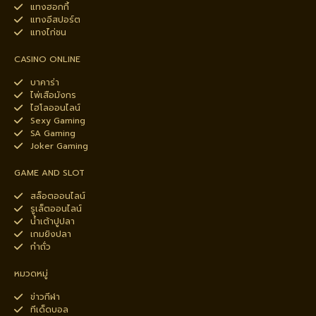
แทงฮอกกี้
แทงอีสปอร์ต
แทงไก่ชน
CASINO ONLINE
บาคาร่า
ไพ่เสือมังกร
ไฮโลออนไลน์
Sexy Gaming
SA Gaming
Joker Gaming
GAME AND SLOT
สล็อตออนไลน์
รูเล็ตออนไลน์
น้ำเต้าปูปลา
เกมยิงปลา
กำถั่ว
หมวดหมู่
ข่าวกีฬา
ทีเด็ดบอล