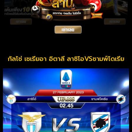
กัลโช่ เซเรียอา อิตาลี ลาซิโอVSซามพ์โดเรีย