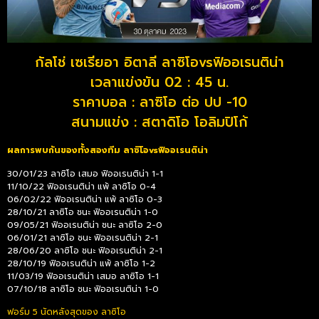
กัลโช่ เซเรียอา อิตาลี ลาซิโอvsฟิออเรนติน่า
เวลาแข่งขัน 02 : 45 น.
ราคาบอล : ลาซิโอ ต่อ ปป -10
สนามแข่ง : สตาดิโอ โอลิมปิโก้
ผลการพบกันของทั้งสองทีม ลาซิโอvsฟิออเรนติน่า
30/01/23 ลาซิโอ เสมอ ฟิออเรนติน่า 1-1
11/10/22 ฟิออเรนติน่า แพ้ ลาซิโอ 0-4
06/02/22 ฟิออเรนติน่า แพ้ ลาซิโอ 0-3
28/10/21 ลาซิโอ ชนะ ฟิออเรนติน่า 1-0
09/05/21 ฟิออเรนติน่า ชนะ ลาซิโอ 2-0
06/01/21 ลาซิโอ ชนะ ฟิออเรนติน่า 2-1
28/06/20 ลาซิโอ ชนะ ฟิออเรนติน่า 2-1
28/10/19 ฟิออเรนติน่า แพ้ ลาซิโอ 1-2
11/03/19 ฟิออเรนติน่า เสมอ ลาซิโอ 1-1
07/10/18 ลาซิโอ ชนะ ฟิออเรนติน่า 1-0
ฟอร์ม 5 นัดหลังสุดของ ลาซิโอ