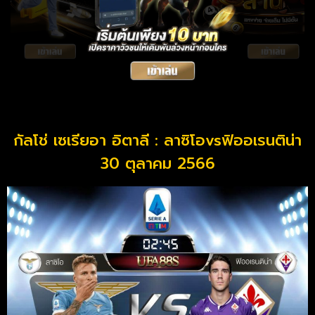
กัลโช่ เซเรียอา อิตาลี : ลาซิโอvsฟิออเรนติน่า
30 ตุลาคม 2566