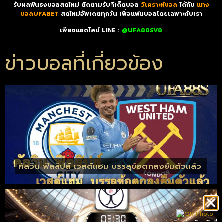
รับผลฟันธงบอลสดใหม่ ติดตามรับทีเด็ดบอล
วิเคราะห์บอล
ได้กับ
แทง
บอลUFABET
สดใหม่อัพเดตทุกวัน เพื่อแฟนบอลโดยเฉพาะกับเรา
เพียงแอดไลน์ LINE :
@UFA88SV8
ข่าวบอลที่เกี่ยวข้อง
คัลวิน ฟิลลิปส์ เวสต์แฮม บรรลุข้อตกลงยืมตัวแล้ว