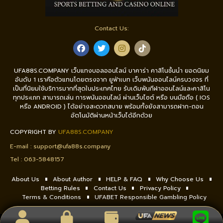
Contact Us:
UFA88S.COMPANY เว็บแทงบอลออนไลน์ บาคาร่า คาสิโนชั้นนำ ยอดนิยม
อันดับ 1 เราคือตัวแทนโดยตรงจาก ยูฟ่าเบท เว็บพนันออนไลน์ครบวงจร ที่
เป็นที่นิยมใช้บริการมากที่สุดในประเทศไทย รับเดิมพันกีฬาออนไลน์และคาสิโน
ทุกประเภท สามารถเล่น การพนันออนไลน์ ผ่านเว็บไซต์ หรือ บนมือถือ ( IOS
หรือ ANDROID ) ได้อย่างสะดวกสบาย พร้อมทั้งยังสามารถฝาก-ถอน
อัตโนมัติผ่านหน้าเว็บได้อีกด้วย
COPYRIGHT BY
UFA88S.COMPANY
E-mail :
support@ufa88s.company
Tel : 0
63-5848157
About Us
About Author
HELP & FAQ
Why Choose Us
Betting Rules
Contact Us
Privacy Policy
Terms & Conditions
UFABET Responsible Gambling Policy