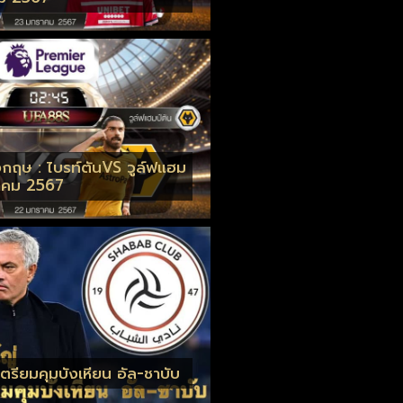
อังกฤษ : ไบรท์ตันVS วูล์ฟแฮม
าคม 2567
เตรียมคุมบังเหียน อัล-ชาบับ