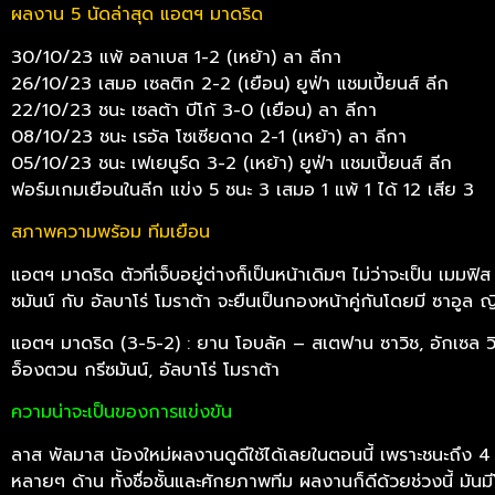
ผลงาน 5 นัดล่าสุด แอตฯ มาดริด
30/10/23 แพ้ อลาเบส 1-2 (เหย้า) ลา ลีกา
26/10/23 เสมอ เซลติก 2-2 (เยือน) ยูฟ่า แชมเปี้ยนส์ ลีก
22/10/23 ชนะ เซลต้า บีโก้ 3-0 (เยือน) ลา ลีกา
08/10/23 ชนะ เรอัล โซเซียดาด 2-1 (เหย้า) ลา ลีกา
05/10/23 ชนะ เฟเยนูร์ด 3-2 (เหย้า) ยูฟ่า แชมเปี้ยนส์ ลีก
ฟอร์มเกมเยือนในลีก แข่ง 5 ชนะ 3 เสมอ 1 แพ้ 1 ได้ 12 เสีย 3
สภาพความพร้อม ทีมเยือน
แอตฯ มาดริด ตัวที่เจ็บอยู่ต่างก็เป็นหน้าเดิมๆ ไม่ว่าจะเป็น เมมฟ
ซมันน์ กับ อัลบาโร่ โมราต้า จะยืนเป็นกองหน้าคู่กันโดยมี ซาอู
แอตฯ มาดริด (3-5-2) : ยาน โอบลัค – สเตฟาน ซาวิช, อักเซล วิตเซล
อ็องตวน กรีซมันน์, อัลบาโร่ โมราต้า
ความน่าจะเป็นของการแข่งขัน
ลาส พัลมาส น้องใหม่ผลงานดูดีใช้ได้เลยในตอนนี้ เพราะชนะถึง 4 จ
หลายๆ ด้าน ทั้งชื่อชั้นและศักยภาพทีม ผลงานก็ดีด้วยช่วงนี้ มันม