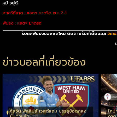
หมี อยู่ดี
สกอร์ที่คาด : แอตฯ มาดริด ชนะ 2-1
ฟันธง : แอตฯ มาดริด
รับผลฟันธงบอลสดใหม่ ติดตามรับทีเด็ดบอล
วิเค
ข่าวบอลที่เกี่ยวข้อง
คัลวิน ฟิลลิปส์ เวสต์แฮม บรรลุข้อตกลง
โคปา
ยืมตัวแล้ว
ดาด