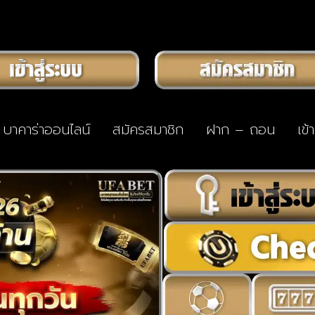
บาคาร่าออนไลน์
สมัครสมาชิก
ฝาก – ถอน
เข้