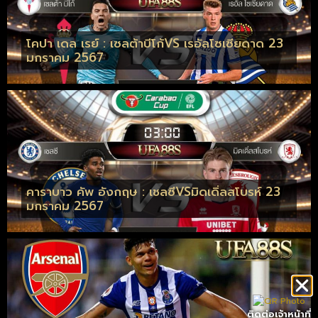
โคปา เดล เรย์ : เซลต้าบีโก้VS เรอัลโซเซียดาด 23
มกราคม 2567
คาราบาว คัพ อังกฤษ : เชลซีVSมิดเดิ่ลสโบรห์ 23
มกราคม 2567
ติดต่อเจ้าหน้าที่