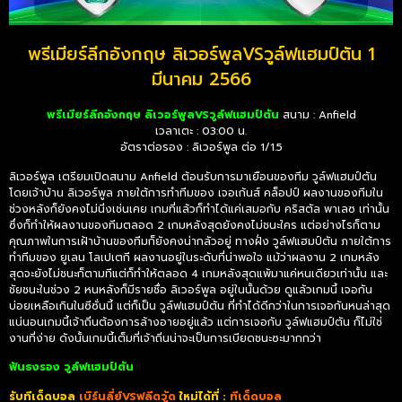
พรีเมียร์ลีกอังกฤษ ลิเวอร์พูลVSวูล์ฟแฮมป์ตัน 1
มีนาคม 2566
พรีเมียร์ลีกอังกฤษ ลิเวอร์พูลVSวูล์ฟแฮมป์ตัน
สนาม : Anfield
เวลาเตะ : 03:00 น.
อัตราต่อรอง : ลิเวอร์พูล ต่อ 1/1.5
ลิเวอร์พูล เตรียมเปิดสนาม Anfield ต้อนรับการมาเยือนของทีม วูล์ฟแฮมป์ตัน
โดยเจ้าบ้าน ลิเวอร์พูล ภายใต้การทำทีมของ เจอเก้นส์ คล็อปป์ ผลงานของทีมใน
ช่วงหลังก็ยังคงไม่นิ่งเช่นเคย เกมที่แล้วก็ทำได้แค่เสมอกับ คริสตัล พาเลซ เท่านั้น
ซึ่งก็ทำให้ผลงานของทีมตลอด 2 เกมหลังสุดยังคงไม่ชนะใคร แต่อย่างไรก็ตาม
คุณภาพในการเฝ้าบ้านของทีมก็ยังคงน่ากลัวอยู่ ทางฝั่ง วูล์ฟแฮมป์ตัน ภายใต้การ
ทำทีมของ ยูเลน โลเปเตกี ผลงานอยู่ในระดับที่น่าพอใจ แม้ว่าผลงาน 2 เกมหลัง
สุดจะยังไม่ชนะก็ตามทีแต่ก็ทำให้ตลอด 4 เกมหลังสุดแพ้มาแค่หนเดียวเท่านั้น และ
ชัยชนะในช่วง 2 หนหลังก็มีรายชื่อ ลิเวอร์พูล อยู่ในนั้นด้วย ดูแล้วเกมนี้ เจอกัน
บ่อยเหลือเกินในซีซั่นนี้ แต่ก็เป็น วูล์ฟแฮมป์ตัน ที่ทำได้ดีกว่าในการเจอกันหนล่าสุด
แน่นอนเกมนี้เจ้าถิ่นต้องการล้างอายอยู่แล้ว แต่การเจอกับ วูล์ฟแฮมป์ตัน ก็ไม่ใช่
งานที่ง่าย ดังนั้นเกมนี้เต็มที่เจ้าถิ่นน่าจะเป็นการเบียดชนะซะมากกว่า
ฟันธงรอง วูล์ฟแฮมป์ตัน
รับทีเด็ดบอล
เบิร์นลี่ย์VSฟลีตวู้ด
ใหม่ได้ที่ :
ทีเด็ดบอล