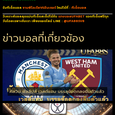
รับทีเด็ดบอล
ซามพ์โดเรียVSอินเตอร์
ใหม่ได้ที่ :
ทีเด็ดบอล
วิเคราะห์บอลสุดแม่นทีเด็ดสเต็ปได้กับ
แทงบอลUFABET
แจกทีเด็ดฟรีทุก
วันโดยเฉพาะกับเรา เพียงแอดไลน์ LINE :
@UFA88SV8
ข่าวบอลที่เกี่ยวข้อง
คัลวิน ฟิลลิปส์ เวสต์แฮม บรรลุข้อตกลงยืมตัวแล้ว