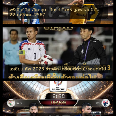
พรีเมียร์ลีก อังกฤษ : ไบรท์ตันVS วูล์ฟแฮมป์ตัน
22 มกราคม 2567
เอเชียน คัพ 2023 ช้างศึก เตรียมตีตั๋วเข้ารอบต่อไป