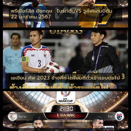
พรีเมียร์ลีก อังกฤษ : ไบรท์ตันVS วูล์ฟแฮมป์ตัน
22 มกราคม 2567
เอเชียน คัพ 2023 ช้างศึก เตรียมตีตั๋วเข้ารอบต่อไป