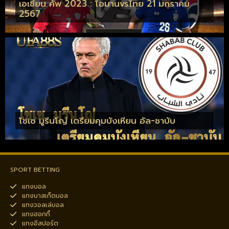
เอเชี่ยน คัพ 2023 : โอมานvsไทย 21 มกราคม
2567
โชเซ มูรีนโญ่ เตรียมคุมบังเหียน อัล-ชาบับ
SPORT BETTING
แทงบอล
แทงบาสเก็ตบอล
แทงวอลเล่บอล
แทงฮอกกี้
แทงอีสปอร์ต