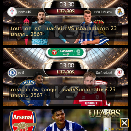
โคปา เดล เรย์ : เซลต้าบีโก้VS เรอัลโซเซียดาด 23
มกราคม 2567
คาราบาว คัพ อังกฤษ : เชลซีVSมิดเดิ่ลสโบรห์ 23
มกราคม 2567