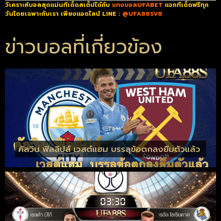
วิเคราะห์บอลสุดแม่นทีเด็ดสเต็ปได้กับ
แทงบอลUFABET
แจกทีเด็ดฟรีทุก
วันโดยเฉพาะกับเรา เพียงแอดไลน์ LINE :
@UFA88SV8
ข่าวบอลที่เกี่ยวข้อง
คัลวิน ฟิลลิปส์ เวสต์แฮม บรรลุข้อตกลงยืมตัวแล้ว