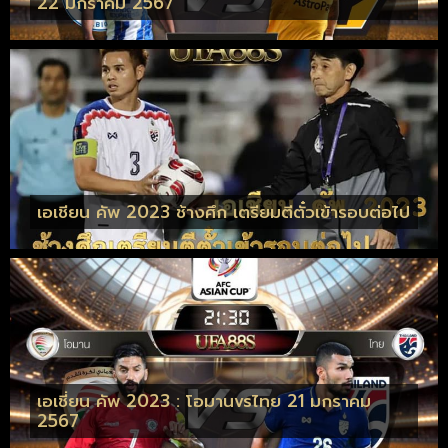
22 มกราคม 2567
เอเชียน คัพ 2023 ช้างศึก เตรียมตีตั๋วเข้ารอบต่อไป
เอเชี่ยน คัพ 2023 : โอมานvsไทย 21 มกราคม
2567