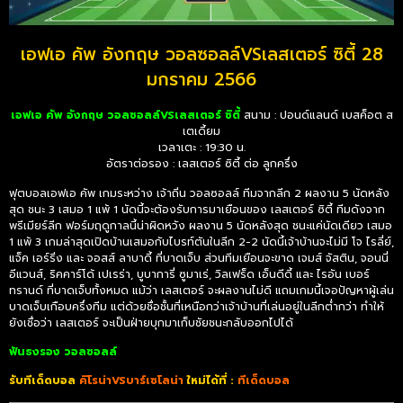
เอฟเอ คัพ อังกฤษ วอลซอลล์VSเลสเตอร์ ซิตี้ 28
มกราคม 2566
เอฟเอ คัพ อังกฤษ วอลซอลล์VSเลสเตอร์ ซิตี้
สนาม : ปอนด์แลนด์ เบสค็อต ส
เตเดี้ยม
เวลาเตะ : 19:30 น.
อัตราต่อรอง : เลสเตอร์ ซิตี้ ต่อ ลูกครึ่ง
ฟุตบอลเอฟเอ คัพ เกมระหว่าง เจ้าถิ่น วอลซอลล์ ทีมจากลีก 2 ผลงาน 5 นัดหลัง
สุด ชนะ 3 เสมอ 1 แพ้ 1 นัดนี้จะต้องรับการมาเยือนของ เลสเตอร์ ซิตี้ ทีมดังจาก
พรีเมียร์ลีก ฟอร์มฤดูกาลนี้น่าผิดหวัง ผลงาน 5 นัดหลังสุด ชนะแค่นัดเดียว เสมอ
1 แพ้ 3 เกมล่าสุดเปิดบ้านเสมอกับไบรท์ตันในลีก 2-2 นัดนี้เจ้าบ้านจะไม่มี โจ ไรลี่ย์,
แจ็ค เอร์ริ่ง และ จอสส์ ลาบาดี้ ที่บาดเจ็บ ส่วนทีมเยือนจะขาด เจมส์ จัสติน, จอนนี่
อีแวนส์, ริคคาร์โด้ เปเรร่า, บูบาการี่ ซูมาเร่, วิลเฟร็ด เอ็นดีดี้ และ ไรอัน เบอร์
ทรานด์ ที่บาดเจ็บทั้งหมด แม้ว่า เลสเตอร์ จะผลงานไม่ดี แถมเกมนี้เจอปัญหาผู้เล่น
บาดเจ็บเกือบครึ่งทีม แต่ด้วยชื่อชั้นที่เหนือกว่าเจ้าบ้านที่เล่นอยู่ในลีกต่ำกว่า ทำให้
ยังเชื่อว่า เลสเตอร์ จะเป็นฝ่ายบุกมาเก็บชัยชนะกลับออกไปได้
ฟันธงรอง วอลซอลล์
รับทีเด็ดบอล
คิโรน่าVSบาร์เซโลน่า
ใหม่ได้ที่ :
ทีเด็ดบอล