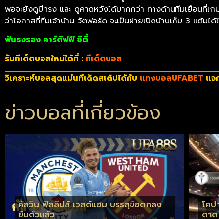
พอจะยังดูมีทรง และ ดูคาดหวังได้มากกว่า ทางด้านทีมเยือนที่เกมใน
ว่าโอกาสที่ทีมเจ้าบ้าน วัตฟอร์ด จะเป็นฝ่ายเปิดบ้านเก็บ 3 แต้มได้
ฟันธงรอง คาร์ดิฟฟ์ ซิตี้
รับทีเด็ดบอลใหม่ได้ที่ :
ทีเด็ดบอล
วิเคราะห์บอลสุดแม่นทีเด็ดสเต็ปได้กับ
แทงบอลUFABET
แจก
ข่าวบอลที่เกี่ยวข้อง
คัลวิน ฟิลลิปส์ เวสต์แฮม บรรลุข้อตกลง
โคปา
ยืมตัวแล้ว
ดาด