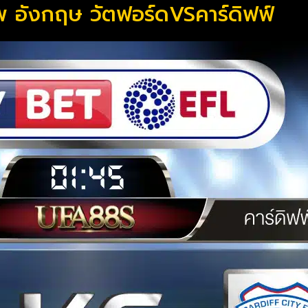
ิพ อังกฤษ วัตฟอร์ดVSคาร์ดิฟฟ์