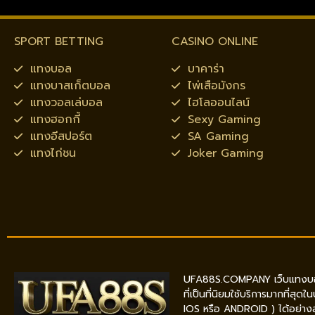
SPORT BETTING
CASINO ONLINE
แทงบอล
บาคาร่า
แทงบาสเก็ตบอล
ไพ่เสือมังกร
แทงวอลเล่บอล
ไฮโลออนไลน์
แทงฮอกกี้
Sexy Gaming
แทงอีสปอร์ต
SA Gaming
แทงไก่ชน
Joker Gaming
UFA88S.COMPANY เว็บแทงบอลอ
ที่เป็นที่นิยมใช้บริการมากที่ส
IOS หรือ ANDROID ) ได้อย่างส