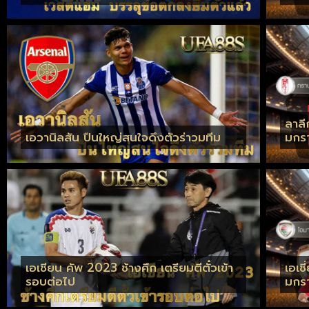
ลาลี
เอวานิลสัน ปืนใหญ่สนใจดึงตัวร่าวมทีม
มกร
เอเชียน คัพ 2023 ช้างศึก เตรียมตีตั๋วเข้า
เอเช
รอบต่อไป
มกร