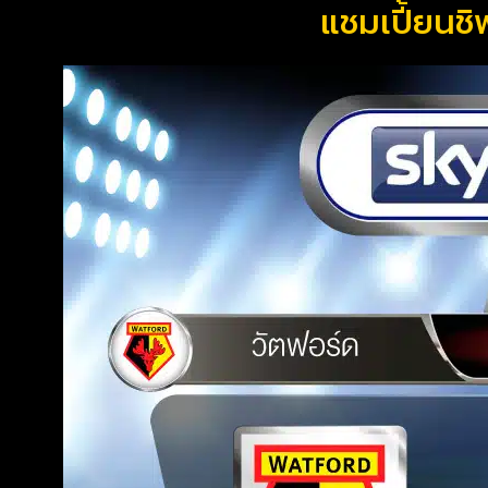
แชมเปี้ยนช