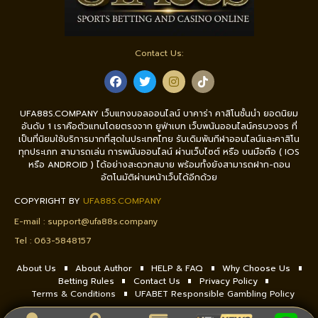
Contact Us:
UFA88S.COMPANY เว็บแทงบอลออนไลน์ บาคาร่า คาสิโนชั้นนำ ยอดนิยม
อันดับ 1 เราคือตัวแทนโดยตรงจาก ยูฟ่าเบท เว็บพนันออนไลน์ครบวงจร ที่
เป็นที่นิยมใช้บริการมากที่สุดในประเทศไทย รับเดิมพันกีฬาออนไลน์และคาสิโน
ทุกประเภท สามารถเล่น การพนันออนไลน์ ผ่านเว็บไซต์ หรือ บนมือถือ ( IOS
หรือ ANDROID ) ได้อย่างสะดวกสบาย พร้อมทั้งยังสามารถฝาก-ถอน
อัตโนมัติผ่านหน้าเว็บได้อีกด้วย
COPYRIGHT BY
UFA88S.COMPANY
E-mail :
support@ufa88s.company
Tel : 0
63-5848157
About Us
About Author
HELP & FAQ
Why Choose Us
Betting Rules
Contact Us
Privacy Policy
Terms & Conditions
UFABET Responsible Gambling Policy