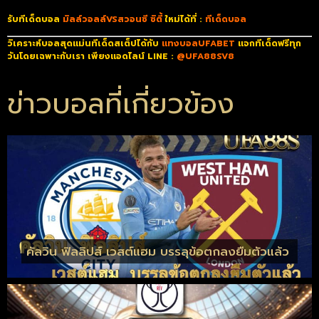
รับทีเด็ดบอล
มิลล์วอลล์VSสวอนซี ซิตี้
ใหม่ได้ที่ :
ทีเด็ดบอล
วิเคราะห์บอลสุดแม่นทีเด็ดสเต็ปได้กับ
แทงบอลUFABET
แจกทีเด็ดฟรีทุก
วันโดยเฉพาะกับเรา เพียงแอดไลน์ LINE :
@UFA88SV8
ข่าวบอลที่เกี่ยวข้อง
คัลวิน ฟิลลิปส์ เวสต์แฮม บรรลุข้อตกลงยืมตัวแล้ว