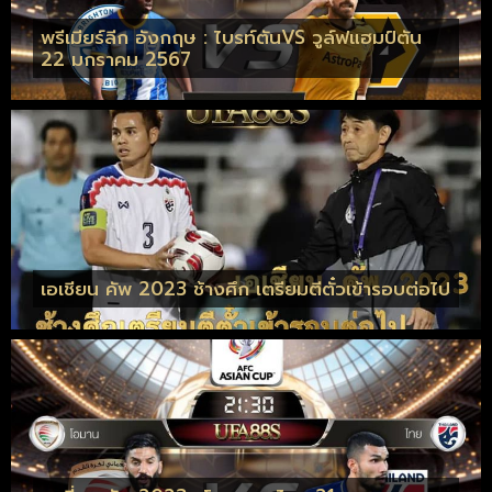
พรีเมียร์ลีก อังกฤษ : ไบรท์ตันVS วูล์ฟแฮมป์ตัน
22 มกราคม 2567
เอเชียน คัพ 2023 ช้างศึก เตรียมตีตั๋วเข้ารอบต่อไป