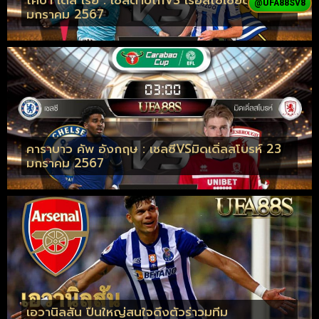
โคปา เดล เรย์ : เซลต้าบีโก้VS เรอัลโซเซียดาด 23
@UFA88SV8
มกราคม 2567
คาราบาว คัพ อังกฤษ : เชลซีVSมิดเดิ่ลสโบรห์ 23
มกราคม 2567
เอวานิลสัน ปืนใหญ่สนใจดึงตัวร่าวมทีม