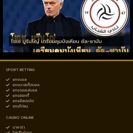
โชเซ มูรีนโญ่ เตรียมคุมบังเหียน อัล-ชาบับ
SPORT BETTING
แทงบอล
แทงบาสเก็ตบอล
แทงวอลเล่บอล
แทงฮอกกี้
แทงอีสปอร์ต
แทงไก่ชน
CASINO ONLINE
บาคาร่า
ไพ่เสือมังกร