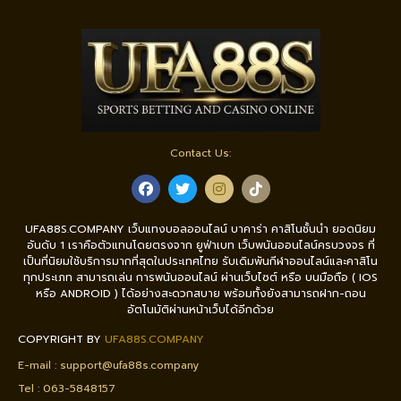
Contact Us:
UFA88S.COMPANY เว็บแทงบอลออนไลน์ บาคาร่า คาสิโนชั้นนำ ยอดนิยม
อันดับ 1 เราคือตัวแทนโดยตรงจาก ยูฟ่าเบท เว็บพนันออนไลน์ครบวงจร ที่
เป็นที่นิยมใช้บริการมากที่สุดในประเทศไทย รับเดิมพันกีฬาออนไลน์และคาสิโน
ทุกประเภท สามารถเล่น การพนันออนไลน์ ผ่านเว็บไซต์ หรือ บนมือถือ ( IOS
หรือ ANDROID ) ได้อย่างสะดวกสบาย พร้อมทั้งยังสามารถฝาก-ถอน
อัตโนมัติผ่านหน้าเว็บได้อีกด้วย
COPYRIGHT BY
UFA88S.COMPANY
E-mail :
support@ufa88s.company
Tel : 0
63-5848157