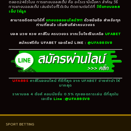
ตลอด24ชั่วโมง การแทงบอลสเต็ป คือ อะไรเรามีเนื้อหา สำคัญ วิธี
การแทงบอลสเต็ป เล่นยังไงก็ได้เงิน ติดตามต่อได้ที่
วิธีแทงบอลส
เต็ป ให้ถูก
สามารถติดตามได้ที่
แทงบอลออนไลน์911
ด้วยมือถือ สำหรับทุก
ท่านที่สนใจ เดิมพันกีฬาครบวงจร
บอล มวย หวย คาสิโน ครบวงจร จากเว็บไซต์ในเครือ
UFABET
สมัครฟรีกับ UFABET แอดไลน์ LINE :
@UFA88SV8
UFA88S
คาสิโนออนไลน์ ที่ดีที่สุด จาก UFABET จ่ายค่าน้ำ ให้
มากสุด
ราคาบอล 4 ตังค์ คอมมิชชั่น 0.5% ทุกยอดการเล่น ดีที่สุดใน
เอเชีย
Line :
@UFA88SV8
SPORT BETTING