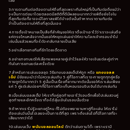
เลย
3.การตามทีมต่อต้องตามให้ถึงที่สุดเพราะทีมใหญ่ที่เป็นทีมต่อถึงแม้ว่า
จะเป็นการต่อมาโดยตลอดมีสถิติที่ดีมีผลชนะมากกว่าแพ้ถึงยังไงใน
ที่สุดทีมต่อก็อาจจะมีโอกาสแพ้ได้บ้างดังนั้นถ้าหากเราตามทิมต่อ
จำเป็นต้องตามให้ถึงที่สุดนั่นเอง
4.การตั้งเป้าหมายเป็นสิ่งที่สำคัญขอให้เราตั้งเป้าเอาไว้ว่าเราจะเล่นถึง
แค่ตรงไหนหลังจากนั้นขอให้หยุดเล่นอย่าให้ความโลภเข้าครอบงำไม่
เช่นนั้นแล้วแผนที่จะได้จะกลับกลายเป็นเสีย
5.อย่าเลือกแทงทีมที่รักโดยเด็ดขาด
6.อย่าแทงทบแต่ให้เลือกแพงหลายคู่เข้าไว้และให้วางเงินแต่ละคู่เท่าๆ
กันในการแทนแต่ละครั้งด้วย
7.สำหรับการเล่นบอลชุด วิธีแทงบอลสเต็ปให้ถูก หรือ
แทงบอลส
เต็ป
มีข้อแนะนำว่าไม่ควรเล่นเกิน 5 คู่ก็โอกาสที่เราจะทายถูกทุกคู่หรือ
ทายถูกได้มากกว่า 5 คู่นั้นเป็นเรื่องที่ยากมากดังนั้นขอให้เราเล่นเพียง
แค่ 5 คู่แต่เล่นบ่อยๆก็มีโอกาสที่จะเก็บหอมรอมริบเงินได้มากเช่นกัน
8.เมื่อเล่นบอลสเต็ป ให้เราทิ้งคู่สุดท้ายเอาไว้รอบดึกเผื่อไปเล่นสวนคู่
สุดท้ายและอีกครั้งเราก็จะได้ลุ้นเงินในรอบนั้นด้วย
9.ถ้าหากเราไม่รู้จะแทงคู่ไหน ก็ไม่ต้องพยายามหาคู่ที่จะเล่น ให้เราไม่
ต้องเล่นวันนั้นไปเลยจะเป็นการดีที่สุด เพราะถึงเล่นไปก็มีโอกาสที่จะ
เสียมากกว่าได้
10.เล่นบนเว็บ
พนันบอลออนไลน์
ดีกว่าเล่นตามโต๊ะ เพราะเรามี