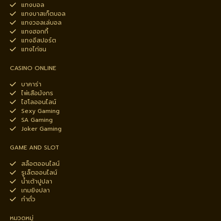
แทงบอล
แทงบาสเก็ตบอล
แทงวอลเล่บอล
แทงฮอกกี้
แทงอีสปอร์ต
แทงไก่ชน
CASINO ONLINE
บาคาร่า
ไพ่เสือมังกร
ไฮโลออนไลน์
Sexy Gaming
SA Gaming
Joker Gaming
GAME AND SLOT
สล็อตออนไลน์
รูเล็ตออนไลน์
น้ำเต้าปูปลา
เกมยิงปลา
กำถั่ว
หมวดหมู่