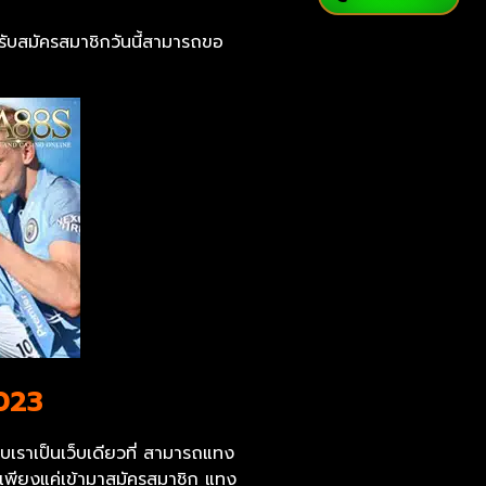
สำหรับสมัครสมาชิกวันนี้สามารถขอ
2023
็บเราเป็นเว็บเดียวที่ สามารถแทง
ี้ เพียงแค่เข้ามาสมัครสมาชิก แทง