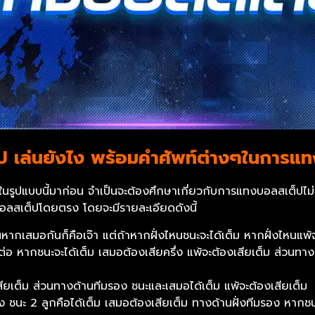
ป เล่นยังไง
พร้อมคำศัพท์ต่างๆในการแ
นรูปแบบนี้มาก่อน จำเป็นจะต้องศึกษาเกี่ยวกับการแทงบอลสเต็ปไม
บอลสเต็ปโดยตรง โดยจะมีรายละเอียดดังนี้
อนหากเสมอกันก็คือเจ๊า แต่ถ้าหากฝั่งไหนชนะจะได้เต็ม หากฝั่งไหนแพ้
่อ หากชนะจะได้เต็ม เสมอต้องเสียครึ่ง แพ้จะต้องเสียเต็ม ส่วนทางด
เสียเต็ม ส่วนทางด้านทีมรอง ชนะและเสมอได้เต็ม แพ้จะต้องเสียเต็ม
ครึ่ง ชนะ 2 ลูกคือได้เต็ม เสมอต้องเสียเต็ม ทางด้านฝั่งทีมรอง หา