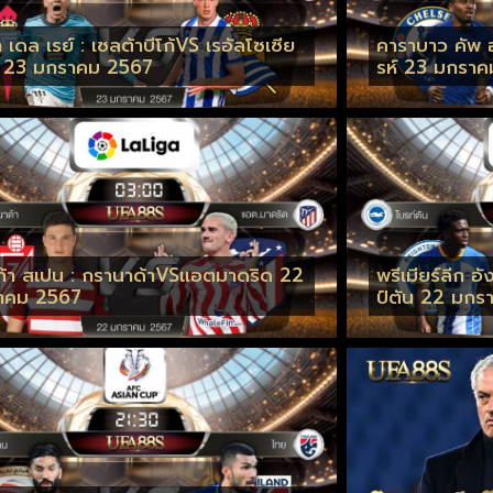
 เดล เรย์ : เซลต้าบีโก้VS เรอัลโซเซีย
คาราบาว คัพ อ
 23 มกราคม 2567
รห์ 23 มกรา
ก้า สเปน : กรานาด้าVSแอตมาดริด 22
พรีเมียร์ลีก 
าคม 2567
ป์ตัน 22 มกร