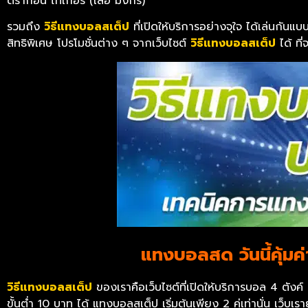
ดราก้อน ไทเกอร์ (เสือ มังกร)
รวมถึง
วิธีแทงบอลสเต็ป
ที่เปิดให้บริการอย่างจุใจ ได้เล่นกันแบ
สิทธิพิเศษ โปรโมชั่นต่าง ๆ จากเว็บไซต์
วิธีแทงบอลสเต็ป
ได้ ที
แทงบอลสด วันนี้คุ้มค่
วิธีแทงบอลสเต็ป
ของเราคือเว็บไซต์ที่เปิดให้บริการบอล 4 ตังค์
ขั้นต่ำ 10 บาท ได้ แทงบอลสเต็ป เริ่มต้นเพียง 2 คู่เท่านั่น เว็บ