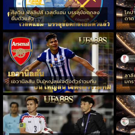
คัลวิน ฟิลลิปส์ เวสต์แฮม บรรลุข้อตกลง
โคปา
ยืมตัวแล้ว
ดาด
ลาลี
เอวานิลสัน ปืนใหญ่สนใจดึงตัวร่าวมทีม
มกร