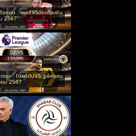
ังกฤษ : เชลซีVSมิดเดิ่ลสโบ
คม 2567
อังกฤษ : ไบรท์ตันVS วูล์ฟแฮม
าคม 2567