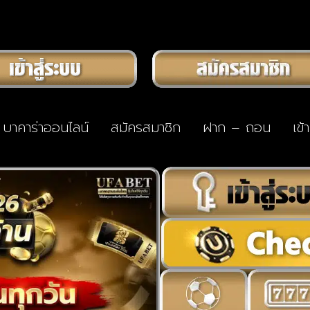
บาคาร่าออนไลน์
สมัครสมาชิก
ฝาก – ถอน
เข้