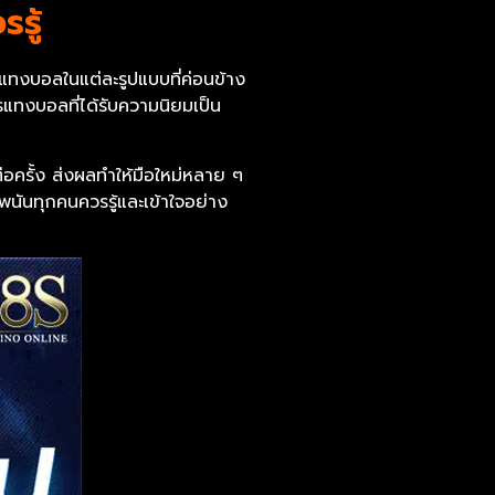
รู้
รแทงบอลในแต่ละรูปแบบที่ค่อนข้าง
รแทงบอลที่ได้รับความนิยมเป็น
่อครั้ง ส่งผลทำให้มือใหม่หลาย ๆ
นักพนันทุกคนควรรู้และเข้าใจอย่าง