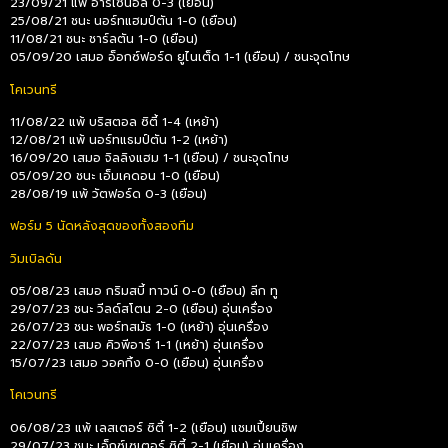
23/09/21 แพ้ อาร์เซน่อล 0-3 (เยือน)
25/08/21 ชนะ นอร์ทแฮมป์ตัน 1-0 (เยือน)
11/08/21 ชนะ ชาร์ลตัน 1-0 (เยือน)
05/09/20 เสมอ อ็อกซ์ฟอร์ด ยูไนเต็ด 1-1 (เยือน) / ชนะจุดโทษ
โคเวนทรี
11/08/22 แพ้ บริสตอล ซิตี้ 1-4 (เหย้า)
12/08/21 แพ้ นอร์ทแธมป์ตัน 1-2 (เหย้า)
16/09/20 เสมอ จิลลิงแฮม 1-1 (เยือน) / ชนะจุดโทษ
05/09/20 ชนะ เอ็มเคดอน 1-0 (เยือน)
28/08/19 แพ้ วัตฟอร์ด 0-3 (เยือน)
ฟอร์ม 5 นัดหลังสุดของทั้งสองทีม
วิมเบิลดัน
05/08/23 เสมอ กริมสบี้ ทาวน์ 0-0 (เยือน) ลีก ทู
29/07/23 ชนะ วีลด์สโตน 2-0 (เยือน) อุ่นเครื่อง
26/07/23 ชนะ พอร์ทสมัธ 1-0 (เหย้า) อุ่นเครื่อง
22/07/23 เสมอ คิวพีอาร์ 1-1 (เหย้า) อุ่นเครื่อง
15/07/23 เสมอ วอคกิ้ง 0-0 (เยือน) อุ่นเครื่อง
โคเวนทรี
06/08/23 แพ้ เลสเตอร์ ซิตี้ 1-2 (เยือน) แชมเปี้ยนชิพ
29/07/23 ชนะ เอ็กซ์เซเตอร์ ซิตี้ 2-1 (เยือน) อุ่นเครื่อง