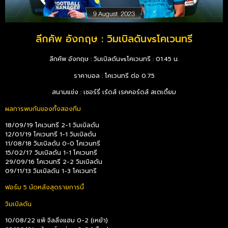
ลีกคัพ อังกฤษ : วิมเบิลดันvsโคเวนทรี
ลีกคัพ อังกฤษ : วิมเบิลดันvsโคเวนทรี : 01.45 น.
ราคาบอล : โคเวนทรี ต่อ 0.75
สนามแข่ง : เชอร์รี่ เร้ดส์ เรคคอร์ดส์ สเตเดี้ยม
ผลการพบกันของทั้งสองทีม
18/09/19 โคเวนทรี 2-1 วิมเบิลดัน
12/01/19 โคเวนทรี 1-1 วิมเบิลดัน
11/08/18 วิมเบิลดัน 0-0 โคเวนทรี
15/02/17 วิมเบิลดัน 1-1 โคเวนทรี
29/09/16 โคเวนทรี 2-2 วิมเบิลดัน
09/11/13 วิมเบิลดัน 1-3 โคเวนทรี
ฟอร์ม 5 นัดหลังสุดรายการนี้
วิมเบิลดัน
10/08/22 แพ้ จิลลิ่งแฮม 0-2 (เหย้า)