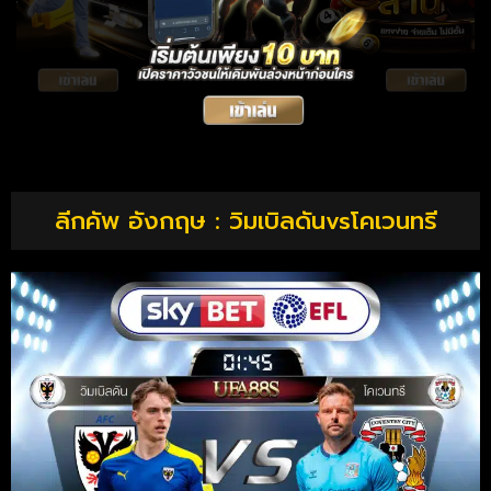
ลีกคัพ อังกฤษ : วิมเบิลดันvsโคเวนทรี