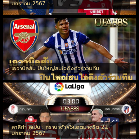
มกราคม 2567
เอวานิลสัน ปืนใหญ่สนใจดึงตัวร่าวมทีม
ลาลีก้า สเปน : กรานาด้าVSแอตมาดริด 22
มกราคม 2567