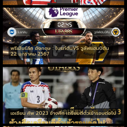
พรีเมียร์ลีก อังกฤษ : ไบรท์ตันVS วูล์ฟแฮมป์ตัน
22 มกราคม 2567
เอเชียน คัพ 2023 ช้างศึก เตรียมตีตั๋วเข้ารอบต่อไป