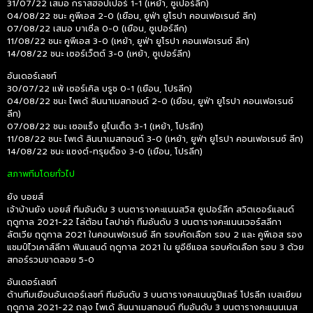
31/07/22 เสมอ กราสฮอปเปอร์ 1-1 (เหย้า, ซูเปอร์ลีก)
04/08/22 ชนะ คูพีเอส 2-0 (เยือน, ยูฟ่า ยูโรปา คอนเฟอเรนซ์ ลีก)
07/08/22 เสมอ บาเซิ่ล 0-0 (เยือน, ซูเปอร์ลีก)
11/08/22 ชนะ คูพีเอส 3-0 (เหย้า, ยูฟ่า ยูโรปา คอนเฟอเรนซ์ ลีก)
14/08/22 ชนะ เซอร์เว็ตต์ 3-0 (เหย้า, ซูเปอร์ลีก)
อันเดอร์เลชท์
30/07/22 แพ้ เซอร์เคิล บรูช 0-1 (เยือน, โปรลีก)
04/08/22 ชนะ ไพเด้ ลินนาเมสกอนด์ 2-0 (เยือน, ยูฟ่า ยูโรปา คอนเฟอเรนซ์
ลีก)
07/08/22 ชนะ เซอแร็ง ยูไนเต็ด 3-1 (เหย้า, โปรลีก)
11/08/22 ชนะ ไพเด้ ลินนาเมสกอนด์ 3-0 (เหย้า, ยูฟ่า ยูโรปา คอนเฟอเรนซ์ ลีก)
14/08/22 ชนะ แซงต์-ทรุยด็อง 3-0 (เยือน, โปรลีก)
สภาพทีมโดยทั่วไป
ยัง บอยส์
เจ้าบ้านยัง บอยส์ ทีมอันดับ 3 บนตารางคะแนนสวิส ซูเปอร์ลีก สวิตเซอร์แลนด์
ฤดูกาล 2021-22 ไล่ต้อน ไลปาย่า ทีมอันดับ 3 บนตารางคะแนนเวอร์สลีกา
ลัตเวีย ฤดูกาล 2021 ในคอนเฟอเรนซ์ ลีก รอบคัดเลือก รอบ 2 และ คูพีเอส รอง
แชมป์ไวเคาส์ลีกา ฟินแลนด์ ฤดูกาล 2021 ใน ยูอีซีแอล รอบคัดเลือก รอบ 3 ด้วย
สกอร์รวมขาดลอย 5-0
อันเดอร์เลชท์
ด้านทีมเยือนอันเดอร์เลชท์ ทีมอันดับ 3 บนตารางคะแนนจูปิแลร์ โปรลีก เบลเยียม
ฤดูกาล 2021-22 ถลุง ไพเด้ ลินนาเมสกอนด์ ทีมอันดับ 3 บนตารางคะแนนเมส