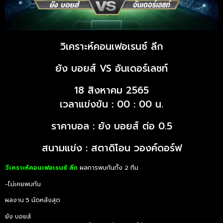
วิเคราะห์คอนเฟอเรนซ์ ลีก
ยัง บอยส์ VS อันเดอร์เลชท์
18 สิงหาคม 2565
เวลาแข่งขัน : 00 : 00 น.
ราคาบอล : ยัง บอยส์ ต่อ 0.5
สนามแข่ง : สตาดิโอน วองค์ดอร์ฟ
วิเคราะห์คอนเฟอเรนซ์
ลีก
ผลการพบกันทั้ง 2 ทีม
-ไม่เคยพบกัน
ผลงาน 5 นัดหลังสุด
ยัง บอยส์