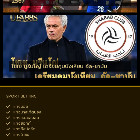
2567
โชเซ มูรีนโญ่ เตรียมคุมบังเหียน อัล-ชาบับ
SPORT BETTING
แทงบอล
แทงบาสเก็ตบอล
แทงวอลเล่บอล
แทงฮอกกี้
แทงอีสปอร์ต
แทงไก่ชน