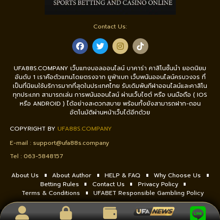
Contact Us:
UFA88S.COMPANY เว็บแทงบอลออนไลน์ บาคาร่า คาสิโนชั้นนำ ยอดนิยม
อันดับ 1 เราคือตัวแทนโดยตรงจาก ยูฟ่าเบท เว็บพนันออนไลน์ครบวงจร ที่
เป็นที่นิยมใช้บริการมากที่สุดในประเทศไทย รับเดิมพันกีฬาออนไลน์และคาสิโน
ทุกประเภท สามารถเล่น การพนันออนไลน์ ผ่านเว็บไซต์ หรือ บนมือถือ ( IOS
หรือ ANDROID ) ได้อย่างสะดวกสบาย พร้อมทั้งยังสามารถฝาก-ถอน
อัตโนมัติผ่านหน้าเว็บได้อีกด้วย
COPYRIGHT BY
UFA88S.COMPANY
E-mail :
support@ufa88s.company
Tel : 0
63-5848157
About Us
About Author
HELP & FAQ
Why Choose Us
Betting Rules
Contact Us
Privacy Policy
Terms & Conditions
UFABET Responsible Gambling Policy