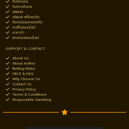
ทีเด็ดบอล
วิเคราะห์บอล
ufabet
ufabet ฟรีเครดิต
กิจกรรมแจกเครดิต
คาสิโนออนไลน์
บาคาร่า
แทงบอลออนไลน์
SUPPORT & CONTACT
About Us
About Author
Betting Rules
HELP & FAQ
Why Choose Us
Contact Us
Privacy Policy
Terms & Conditions
Responsible Gambling