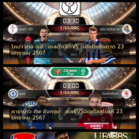
โคปา เดล เรย์ : เซลต้าบีโก้VS เรอัลโซเซียดาด 23
มกราคม 2567
คาราบาว คัพ อังกฤษ : เชลซีVSมิดเดิ่ลสโบรห์ 23
มกราคม 2567