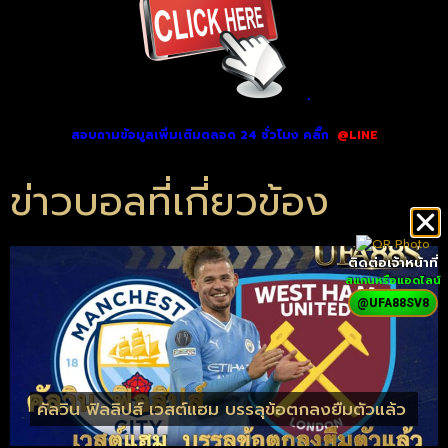
‘
สอบถามข้อมูลเพิ่มเติมตลอด 24 ชั่วโมง คลิ๊ก
@LINE
ข่าวบอลที่เกี่ยวข้อง
ติดต่อเจ้าหน้าที่
สแกนหรือแอดไลน์
@UFA88SV8
คัลวิน ฟิลลิปส์ เวสต์แฮม บรรลุข้อตกลงยืมตัวแล้ว