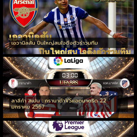
เอวานิลสัน ปืนใหญ่สนใจดึงตัวร่าวมทีม
ลาลีก้า สเปน : กรานาด้าVSแอตมาดริด 22
มกราคม 2567