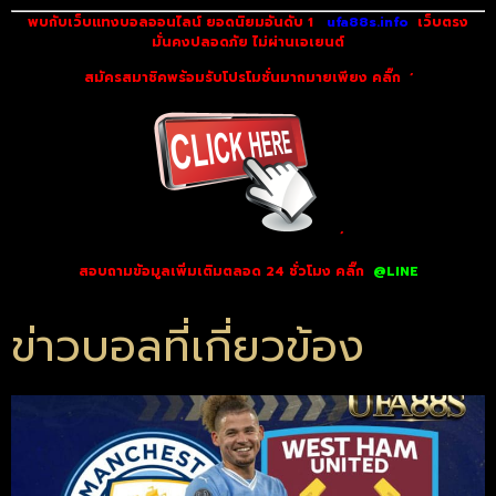
พบกับเว็บแทงบอลออนไลน์ ยอดนิยมอันดับ 1
ufa88s.info
เว็บตรง
มั่นคงปลอดภัย ไม่
ผ่านเอเยนต์
สมัครสมาชิคพร้อมรับโปรโมชั่นมากมายเพียง คลิ๊ก
‘
‘
สอบถามข้อมูลเพิ่มเติมตลอด 24 ชั่วโมง คลิ๊ก
@LINE
ข่าวบอลที่เกี่ยวข้อง