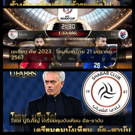
เอเชี่ยน คัพ 2023 : โอมานvsไทย 21 มกราคม
2567
โชเซ มูรีนโญ่ เตรียมคุมบังเหียน อัล-ชาบับ