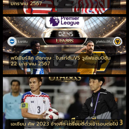
มกราคม 2567
พรีเมียร์ลีก อังกฤษ : ไบรท์ตันVS วูล์ฟแฮมป์ตัน
22 มกราคม 2567
เอเชียน คัพ 2023 ช้างศึก เตรียมตีตั๋วเข้ารอบต่อไป