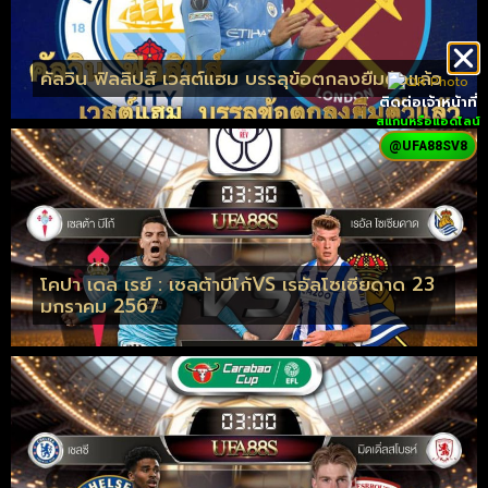
คัลวิน ฟิลลิปส์ เวสต์แฮม บรรลุข้อตกลงยืมตัวแล้ว
ติดต่อเจ้าหน้าที่
สแกนหรือแอดไลน์
@UFA88SV8
โคปา เดล เรย์ : เซลต้าบีโก้VS เรอัลโซเซียดาด 23
มกราคม 2567