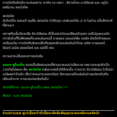
การจัดทีมยังมีดาวเด่นอย่าง ดาบิด เด เคอา , ลิซานโดร มาร์ติเนซ และ บรูโน่
แฟร์นาน ลงนำทัพ
สเปอร์ส
อันโตนิโอ คอนเต้ กุนซือ สเปอร์ส นำทีมทุบ เอฟเวอร์ตัน 2-0 ในบ้าน เมื่อสัปดาห์
ที่ผ่านมา
สภาพทีมนั้นต้องเสีย ริชาร์ลิซอน ที่เจ็บน่องโดนเปลี่ยนตัวออก แต่ไม่รุนแรงนัก
ทว่ายังไงก็ไม่ฟิตพอที่จะลงเล่นเกมนี้ รายของ เอเมอร์สัน รอยัล ยังติดโทษแบน
เหมือนเดิม การจัดทีมยังคงยึดทีมชุดหลักลงเล่นกันนำโดย เอริค ดายเออร์ ,
ปิแอร์ เอมิล ฮอยเบียร์ และ แฮร์รี่ เคน
ความน่าจะเป็นของการแข่งขัน
แมนฯ ยูไนเต็ด
ชวดเก็บชัยชนะเกมที่ผ่านมาแบบน่าเสียดาย เพราะเกมรุกยิงวืด
วาดกันไปหมด ฝั่ง
สเปอร์ส
กลับมาเล่นได้ดีอีกครั้ง การขาด ริชาร์ลิซอน ไปไม่น่า
จะมีผลเท่าไรนัก เชื่อว่าเกมน่าจะออกเบียด ปีศาจแดงถึงเล่นในบ้านแต่คงกินทีม
เยือนลำบาก อาจจะแบ่งแต้มกันไป
สกอร์ที่คาด : แมนฯ ยูไนเต็ด เสมอ สเปอร์ส 1-1
ฟันธง : รอง สเปอร์ส
อ่านข่าวบอล ยูเว่เล็งคว้าตัวก็องเต้หลังสัญญาจะหมดซัมเมอร์หน้า