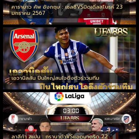
คาราบาว คัพ อังกฤษ : เชลซีVSมิดเดิ่ลสโบรห์ 23
มกราคม 2567
เอวานิลสัน ปืนใหญ่สนใจดึงตัวร่าวมทีม
ลาลีก้า สเปน : กรานาด้าVSแอตมาดริด 22