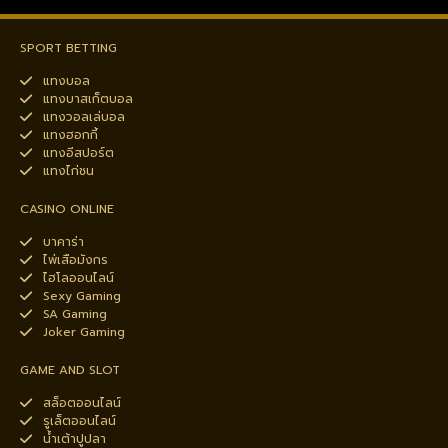
SPORT BETTING
แทงบอล
แทงบาสเก็ตบอล
แทงวอลเล่บอล
แทงฮอกกี้
แทงอีสปอร์ต
แทงไก่ชน
CASINO ONLINE
บาคาร่า
ไพ่เสือมังกร
ไฮโลออนไลน์
Sexy Gaming
SA Gaming
Joker Gaming
GAME AND SLOT
สล็อตออนไลน์
รูเล็ตออนไลน์
น้ำเต้าปูปลา