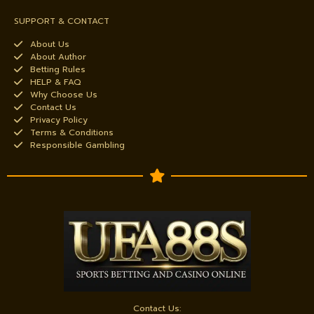
SUPPORT & CONTACT
About Us
About Author
Betting Rules
HELP & FAQ
Why Choose Us
Contact Us
Privacy Policy
Terms & Conditions
Responsible Gambling
Contact Us: