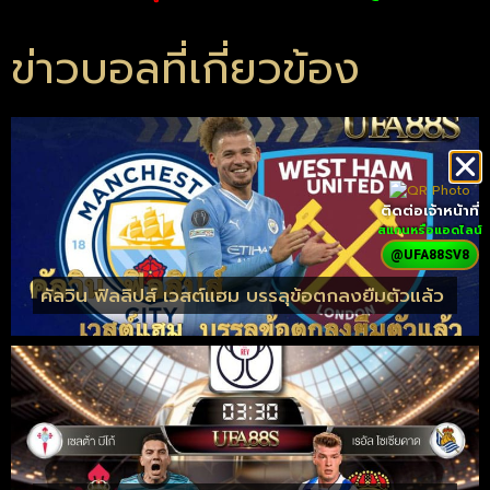
ข่าวบอลที่เกี่ยวข้อง
ติดต่อเจ้าหน้าที่
สแกนหรือแอดไลน์
@UFA88SV8
คัลวิน ฟิลลิปส์ เวสต์แฮม บรรลุข้อตกลงยืมตัวแล้ว