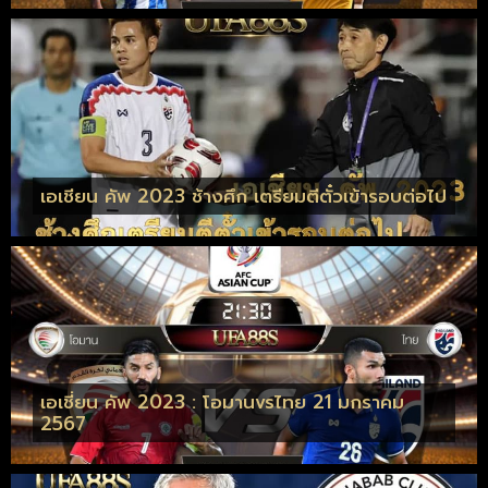
เอเชียน คัพ 2023 ช้างศึก เตรียมตีตั๋วเข้ารอบต่อไป
เอเชี่ยน คัพ 2023 : โอมานvsไทย 21 มกราคม
2567