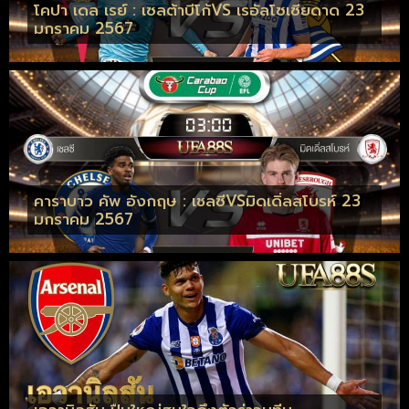
โคปา เดล เรย์ : เซลต้าบีโก้VS เรอัลโซเซียดาด 23
มกราคม 2567
คาราบาว คัพ อังกฤษ : เชลซีVSมิดเดิ่ลสโบรห์ 23
มกราคม 2567