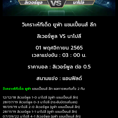
วิเคราะห์ทีเด็ด ยูฟ่า แชมเปี้ยนส์ ลีก
ลิเวอร์พูล VS นาโปลี
01 พฤศจิกายน 2565
เวลาแข่งขัน : 03 : 00 น.
ราคาบอล : ลิเวอร์พูล ต่อ 0.5
สนามแข่ง : แอนฟิลด์
วิเคราะห์ทีเด็ด ยูฟ่า
แชมเปี้ยนส์ ลีก ผลการพบกันทั้ง 2 ทีม
12/12/18 ลิเวอร์พูล 1-0 นาโปลี (ยูฟ่า แชมเปี้ยนส์ ลีก)
28/07/19 ลิเวอร์พูล 0-3 นาโปลี (กระชับมิตรสโมสร)
18/09/19 นาโปลี 2-0 ลิเวอร์พูล (ยูฟ่า แชมเปี้ยนส์ ลีก)
28/11/19 ลิเวอร์พูล 1-1 นาโปลี (ยูฟ่า แชมเปี้ยนส์ ลีก)
07/09/22 นาโปลี 4-1 ลิเวอร์พูล (ยูฟ่า แชมเปี้ยนส์ ลีก)