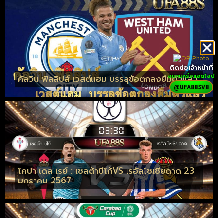
ติดต่อเจ้าหน้าที่
สแกนหรือแอดไลน์
คัลวิน ฟิลลิปส์ เวสต์แฮม บรรลุข้อตกลงยืมตัวแล้ว
@UFA88SV8
โคปา เดล เรย์ : เซลต้าบีโก้VS เรอัลโซเซียดาด 23
มกราคม 2567