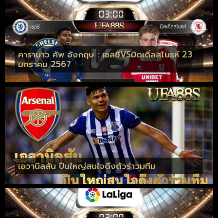
คาราบาว คัพ อังกฤษ : เชลซีVSมิดเดิ่ลสโบรห์ 23
มกราคม 2567
เอวานิลสัน ปืนใหญ่สนใจดึงตัวร่าวมทีม