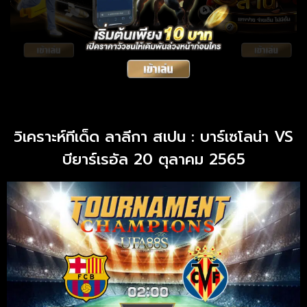
วิเคราะห์ทีเด็ด ลาลีกา สเปน : บาร์เซโลน่า VS
บียาร์เรอัล 20 ตุลาคม 2565