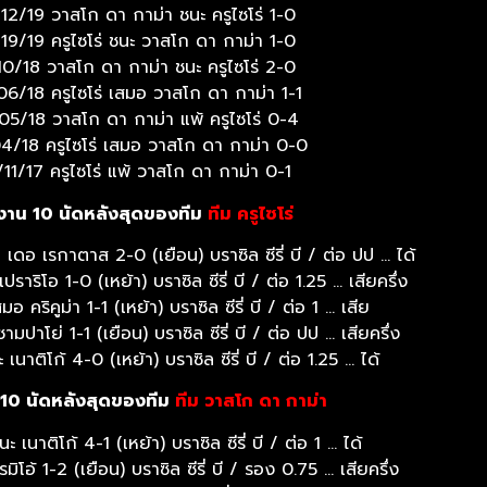
12/19 วาสโก ดา กาม่า ชนะ ครูไซโร่ 1-0
19/19 ครูไซโร่ ชนะ วาสโก ดา กาม่า 1-0
10/18 วาสโก ดา กาม่า ชนะ ครูไซโร่ 2-0
6/18 ครูไซโร่ เสมอ วาสโก ดา กาม่า 1-1
5/18 วาสโก ดา กาม่า แพ้ ครูไซโร่ 0-4
4/18 ครูไซโร่ เสมอ วาสโก ดา กาม่า 0-0
11/17 ครูไซโร่ แพ้ วาสโก ดา กาม่า 0-1
งาน 10 นัดหลังสุดของทีม
ทีม ครูไซโร่
ดอ เรกาตาส 2-0 (เยือน) บราซิล ซีรี่ บี / ต่อ ปป … ได้
ริโอ 1-0 (เหย้า) บราซิล ซีรี่ บี / ต่อ 1.25 … เสียครึ่ง
คริคูม่า 1-1 (เหย้า) บราซิล ซีรี่ บี / ต่อ 1 … เสีย
ปาโย่ 1-1 (เยือน) บราซิล ซีรี่ บี / ต่อ ปป … เสียครึ่ง
าติโก้ 4-0 (เหย้า) บราซิล ซีรี่ บี / ต่อ 1.25 … ได้
10 นัดหลังสุดของทีม
ทีม วาสโก ดา กาม่า
เนาติโก้ 4-1 (เหย้า) บราซิล ซีรี่ บี / ต่อ 1 … ได้
โอ้ 1-2 (เยือน) บราซิล ซีรี่ บี / รอง 0.75 … เสียครึ่ง