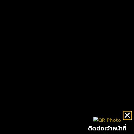
ติดต่อเจ้าหน้าที่