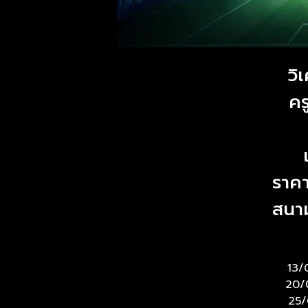
วิเ
คร
ราคา
สนาม
13/
20/0
25/