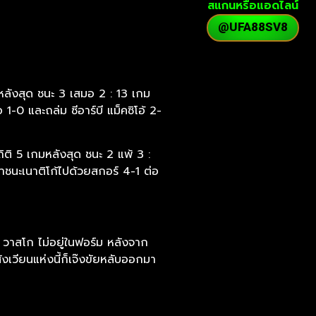
สแกนหรือแอดไลน์
@UFA88SV8
มหลังสุด ชนะ 3 เสมอ 2 : 13 เกม
 1-0 และถล่ม ซีอาร์บี แม็คซิโอ้ 2-
ิติ 5 เกมหลังสุด ชนะ 2 แพ้ 3 :
อาชนะเนาติโก้ไปด้วยสกอร์ 4-1 ต่อ
 วาสโก ไม่อยู่ในฟอร์ม หลังจาก
เวียนแห่งนี้ก็เจ๊งขัยหลับออกมา