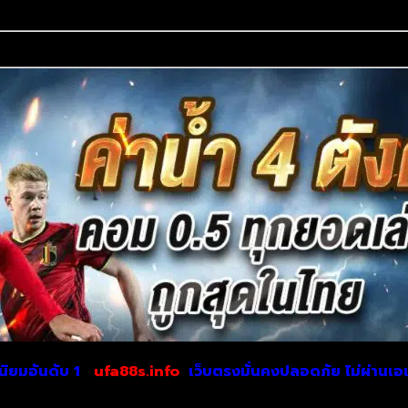
นิยมอันดับ 1
ufa88s.info
เว็บตรงมั่นคงปลอดภัย ไม่
ผ่านเอ