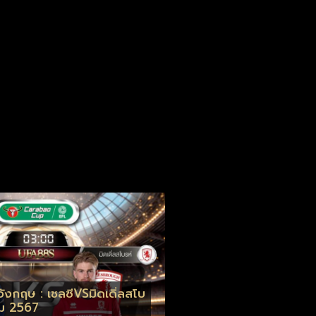
ังกฤษ : เชลซีVSมิดเดิ่ลสโบ
คม 2567