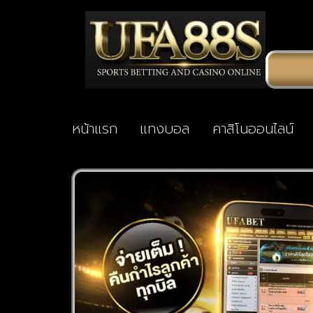
หน้าแรก
แทงบอล
คาสิโนออนไลน์