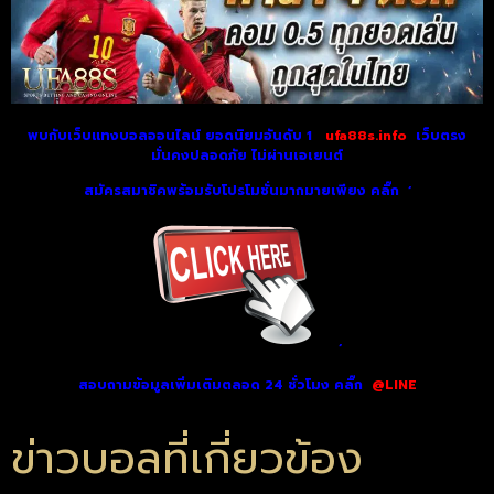
พบกับเว็บแทงบอลออนไลน์ ยอดนิยมอันดับ 1
ufa88s.info
เว็บตรง
มั่นคงปลอดภัย ไม่
ผ่านเอเยนต์
สมัครสมาชิคพร้อมรับโปรโมชั่นมากมายเพียง คลิ๊ก
‘
‘
สอบถามข้อมูลเพิ่มเติมตลอด 24 ชั่วโมง คลิ๊ก
@LINE
ข่าวบอลที่เกี่ยวข้อง