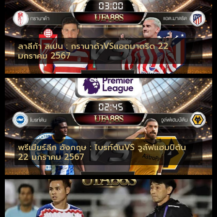
ลาลีก้า สเปน : กรานาด้าVSแอตมาดริด 22
มกราคม 2567
พรีเมียร์ลีก อังกฤษ : ไบรท์ตันVS วูล์ฟแฮมป์ตัน
22 มกราคม 2567