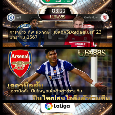
คาราบาว คัพ อังกฤษ : เชลซีVSมิดเดิ่ลสโบรห์ 23
มกราคม 2567
เอวานิลสัน ปืนใหญ่สนใจดึงตัวร่าวมทีม