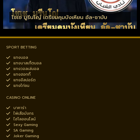
โชเซ มูรีนโญ่ เตรียมคุมบังเหียน อัล-ชาบับ
SPORT BETTING
แทงบอล
แทงบาสเก็ตบอล
แทงวอลเล่บอล
แทงฮอกกี้
แทงอีสปอร์ต
แทงไก่ชน
CASINO ONLINE
บาคาร่า
ไพ่เสือมังกร
ไฮโลออนไลน์
Sexy Gaming
SA Gaming
Joker Gaming