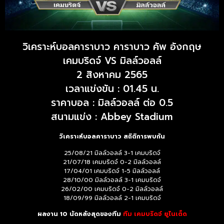
วิเคราะห์บอลคาราบาว คาราบาว คัพ อังกฤษ
เคมบริดจ์ VS มิลล์วอลล์
2 สิงหาคม 2565
เวลาแข่งขัน : 01.45 น.
ราคาบอล : มิลล์วอลล์ ต่อ 0.5
สนามแข่ง : Abbey Stadium
วิเคราะห์บอลคาราบาว สถิติการพบกัน
25/08/21 มิลล์วอลล์ 3-1 เคมบริดจ์
21/07/18 เคมบริดจ์ 0-2 มิลล์วอลล์
17/04/01 เคมบริดจ์ 1-5 มิลล์วอลล์
28/10/00 มิลล์วอลล์ 3-1 เคมบริดจ์
26/02/00 เคมบริดจ์ 0-2 มิลล์วอลล์
18/09/99 มิลล์วอลล์ 2-1 เคมบริดจ์
ผลงาน 10 นัดหลังสุดของทีม
ทีม เคมบริดจ์ ยูไนเต็ด