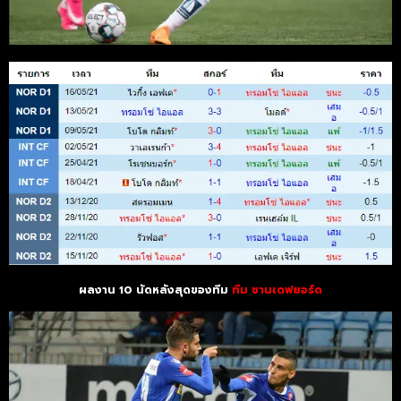
ผลงาน 10 นัดหลังสุดของทีม
ทีม ซานเดฟยอร์ด