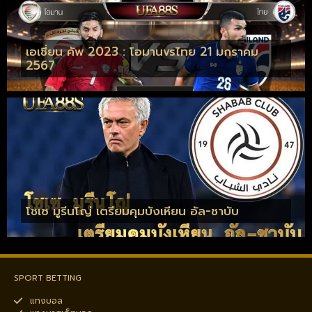
เอเชี่ยน คัพ 2023 : โอมานvsไทย 21 มกราคม
2567
โชเซ มูรีนโญ่ เตรียมคุมบังเหียน อัล-ชาบับ
SPORT BETTING
แทงบอล