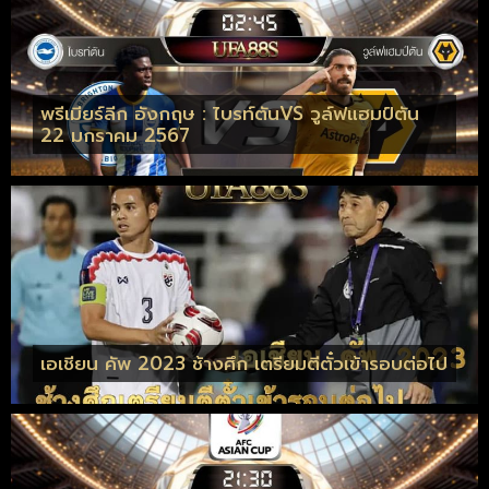
พรีเมียร์ลีก อังกฤษ : ไบรท์ตันVS วูล์ฟแฮมป์ตัน
22 มกราคม 2567
เอเชียน คัพ 2023 ช้างศึก เตรียมตีตั๋วเข้ารอบต่อไป