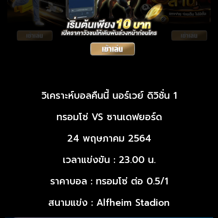
วิเคราะห์บอลคืนนี้ นอร์เวย์ ดิวิชั่น 1
ทรอมโซ่ VS ซานเดฟยอร์ด
24 พฤษภาคม 2564
เวลาแข่งขัน : 23.00 น.
ราคาบอล : ทรอมโซ่ ต่อ 0.5/1
สนามแข่ง : Alfheim Stadion