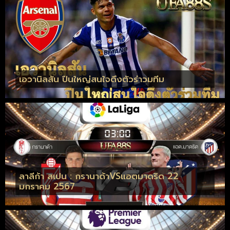
เอวานิลสัน ปืนใหญ่สนใจดึงตัวร่าวมทีม
ลาลีก้า สเปน : กรานาด้าVSแอตมาดริด 22
มกราคม 2567