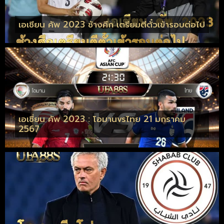
เอเชียน คัพ 2023 ช้างศึก เตรียมตีตั๋วเข้ารอบต่อไป
เอเชี่ยน คัพ 2023 : โอมานvsไทย 21 มกราคม
2567