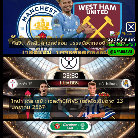
ติดต่อเจ้าหน้าที่
คัลวิน ฟิลลิปส์ เวสต์แฮม บรรลุข้อตกลงยืมตัวแล้ว
สแกนหรือแอดไลน์
@UFA88SV8
โคปา เดล เรย์ : เซลต้าบีโก้VS เรอัลโซเซียดาด 23
มกราคม 2567