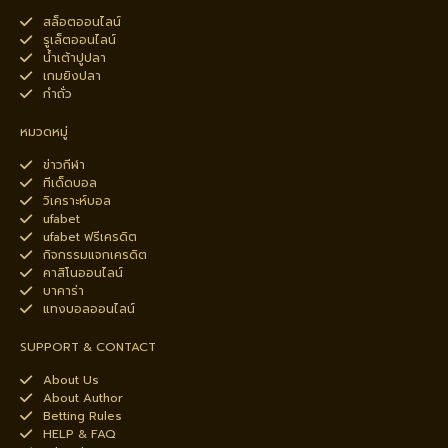
สล็อตออนไลน์
รูเล็ตออนไลน์
น้ำเต้าปูปลา
เกมยิงปลา
กำถั่ว
หมวดหมู่
ข่าวกีฬา
ทีเด็ดบอล
วิเคราะห์บอล
ufabet
ufabet ฟรีเครดิต
กิจกรรมแจกเครดิต
คาสิโนออนไลน์
บาคาร่า
แทงบอลออนไลน์
SUPPORT & CONTACT
About Us
About Author
Betting Rules
HELP & FAQ