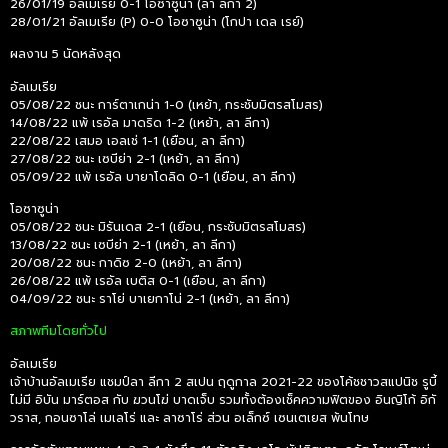
26/01/19 อัลเมเรีย 0-1 โอซาซูน่า (ลา ลีกา 2)
28/01/21 อัลเมเรีย (P) 0-0 โอซาซูน่า (โกปา เดล เรย์)
ผลงาน 5 นัดหลังสุด
อัลเมเรีย
05/08/22 ชนะ การ์ตาเกน่า 1-0 (เหย้า, กระชับมิตรสโมสร)
14/08/22 แพ้ เรอัล มาดริด 1-2 (เหย้า, ลา ลีกา)
22/08/22 เสมอ เอลเช่ 1-1 (เยือน, ลา ลีกา)
27/08/22 ชนะ เซบีย่า 2-1 (เหย้า, ลา ลีกา)
05/09/22 แพ้ เรอัล บายาโดลิด 0-1 (เยือน, ลา ลีกา)
โอซาซูน่า
05/08/22 ชนะ มิรันเดส 2-1 (เยือน, กระชับมิตรสโมสร)
13/08/22 ชนะ เซบีย่า 2-1 (เหย้า, ลา ลีกา)
20/08/22 ชนะ กาดิซ 2-0 (เหย้า, ลา ลีกา)
26/08/22 แพ้ เรอัล เบติส 0-1 (เยือน, ลา ลีกา)
04/09/22 ชนะ ราโย่ บาเยกาโน่ 2-1 (เหย้า, ลา ลีกา)
สภาพทีมโดยทั่วไป
อัลเมเรีย
เจ้าบ้านอัลเมเรีย แชมป์ลา ลีกา 2 สเปน ฤดูกาล 2021-22 ของโค้ชชาวสแปนิช รูบี้
ไม่มี อิบัน มาร์ตอส กับ ฆวนโฆ่ บาดเจ็บ รวมทั้งต้องเช็คความฟิตของ อินญิโก้ อิกั
วราส, กอนซาโล่ เมเลโร่ และ ลาซาโร่ ส่วน อเล็กซ์ เซนเตเยส พ้นโทษ