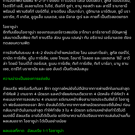
การจัดทัพตามแผน 4-2-3-1 ยังยึด 11 ตัวจริง เลโอ บัปติสเตา, ลูคัส โรเบร์โตเน่,
โรดริโก้ เอลี่, อเลซานโดร โปโซ่, ดีเอโก้ ซูซ่า, ซามู คอสต้า และ ลาร์จี้ รามาซานี่
พร้อมมี ฟรานซิสโก้ ปอร์ติโย่, อาเดรียน เอ็มบาร์บา, ปูอิกมาล มาร์ติเนซ, ชูมี่ บรา
นดาริซ, กี เกดิส, อูดูแล็ง เมนเดส, เอล บีลาล ตูเร่ และ คายกี้ เป็นตัวสอดแทรก
โอซาซูน่า
ซีกทีมเยือนโอซาซูน่า ของเทรนเนอร์ชาวสแปนิช จาโกบา อาร์ราซาเต้ มีปัญหาผู้
เล่นบาดเจ็บเพียง กิเก้ ซาเบริโอ ส่วน รูเบน เปนญ่า กับ อรีดาเน่ เอร์นานเดซ ต้อง
ทดสอบความฟิต
การจัดทีมในระบบ 4-4-2 ยังประจำตำแหน่งด้วย โจน มอนกาโยล่า, ลูกัส ตอร์โร่,
ดาบิด การ์เซีย, อูไน การ์เซีย, มอย โกเมซ, ไอมาร์ โอลอซ และ เอเซเกล ‘ชิมี่’ อาวี
ล่า โดยมี โรเบร์โต้ ตอร์เรส, รูเบน การ์เซีย, กิเก้ การ์เซีย, กิเก้ บาร์ฆา, มานู ซาน
เชซ, ดาร์โก้ บราซานัช และ เอซ อับเด้ เป็นตัวสนับสนุน
ความน่าจะเป็นของการแข่งขัน
อัลเมเรีย ฟอร์มเริ่มต้นลา ลีกา ฤดูกาลใหม่ยังไม่ดีนักจากการพ่ายอีกในเกมล่าสุด
ทำให้แพ้ 2 เกมจาก 4 นัดแรก และคว้าชัยแค่เกมเดียวจาก 4 นัดหลัง ทำให้คว้า 4
คะแนนจากการลงสนาม 4 เกมแรก แต่เกมเหย้าเพิ่งสามารถประเดิมชัยได้ โอซาซู
น่า ฟอร์มออกซองลา ลีกา ยังเล่นได้ดีมากจากการพ่ายนัดแรกของซีซั่นใหม่ ก่อน
กลับมาเข้าวินในเกมล่าสุด ทำให้กำชัย 3 ใน 4 นัดแรก แต่เกมเหย้ายังทำได้ไม่ดี
แมตช์นี้ อัลเมเรีย อาจไม่ได้เป็นต่อ แต่รักษาความได้เปรียบจากการเล่นในบ้านเก็บ
ผลเสมอจาก โอซาซูน่า ได้เป็นอย่างน้อย
ผลบอลที่คาด : อัลเมเรีย 1-1 โอซาซูน่า