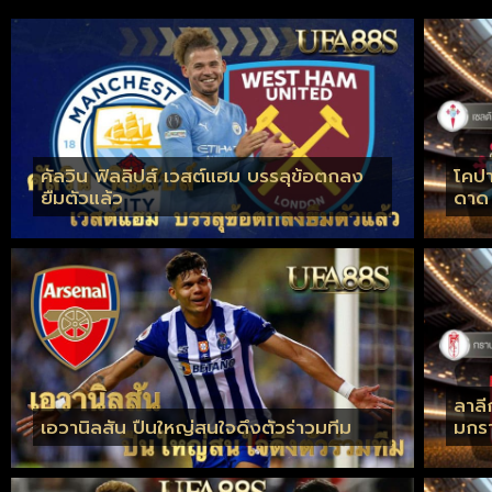
คัลวิน ฟิลลิปส์ เวสต์แฮม บรรลุข้อตกลง
โคปา
ยืมตัวแล้ว
ดาด
ลาลี
เอวานิลสัน ปืนใหญ่สนใจดึงตัวร่าวมทีม
มกร