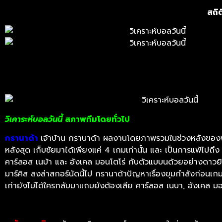
สถิ
วิเคาระห์บอลวันนี้
สภาพทีมโดยทั่วไป
กรานาด้า
เจ้าบ้าน กรานาด้า ผลงานโดยภาพรวมในช่วงหลังของพ
หลังสุด เก็บชัยมาได้เพียงแค่ 4 เกมเท่านั้น และ เป็นการแพ้ไปถึง 
คาร์ลอส เนบ้า และ อังเคล มอนโตโร่ กับตัวแบบนด้วยอย่างดาวยิง โร
มาร์คิส ลงล่าสกอร์นัดนี้ไป กรานาด้าปัญหาเรื่องขุมกำลังก่อนเกม
เก่ายังไม่ได้ใครกลับมาแถมยังต้องเสีย คาร์ลอส เนบา, อังเคล ม