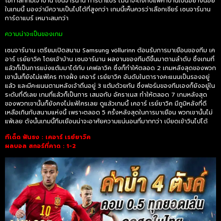
โอกาสที่ทีมเจ้าบ้าน เซนจาร์นาน การ์ดาแบร์ ไม่น่าจะถึงกับแพ้คาบ้านเป็นอย่างน้อย
ในเกมนี้ มองว่ามีความเป็นไปได้ที่สูงกว่า เกมนี้เห็นควรว่าเลือกเชียร์ เซนจาร์นาน
การ์ดาแบร์ เหมาะสมกว่า
ความน่าจะเป็นของเกม
เซนจาร์นาน เตรียมเปิดสนาม Samsung völlurinn ต้อนรับการมาเยือนของทีม เค
อาร์ เรย์ยาวิค โดยเจ้าบ้าน เซนจาร์นาน ผลงานของทีมดีขึ้นมาตามลำดับ ซึ่งเกมที่
แล้วก็เป็นการแบ่งแต้มมาได้กับ เคฟลาวิค ซึ่งก็ทำให้ตลอด 2 เกมหลังสุดของพวก
เขานั้นก็ยังไม่แพ้ใคร ทางฝั่ง เคอาร์ เรย์ยาวิค อันดับในตารางคะแนนเป็นรองอยู่
แล้ว และมีคะแนนตามหลังเจ้าถิ่นอยู่ 3 แต้มด้วยกัน ซึ่งฟอร์มของทีมเองก็ยังอยู่ใน
ระดับที่ดีเลย เกมที่แล้วก็เป็นการ เสมอกับ อัคราเนส ทำให้ตลอด 7 เกมหลังสุด
ของพวกเขานั้นก็ยังคงไม่แพ้ใครเลย ดูแล้วเกมนี้ เคอาร์ เรย์ยาวิค มีภูมิหลังที่ดี
เหลือเกินกับสนามแห่งนี้ เพราะตลอด 5 ครั้งหลังสุดในการมาเยือน พวกเขานั้นไม่
แพ้เลย ดังนั้นเกมนี้ทีมเยือนน่าจะอาศัยความแน่นอนที่มากกว่า เบียดเข้าวินไปได้
ทีเด็ด ฟันธง : เคอาร์ เรย์ยาวิค
ผลบอล สกอร์ที่คาด : 1-2