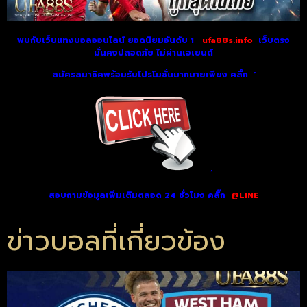
พบกับเว็บแทงบอลออนไลน์ ยอดนิยมอันดับ 1
ufa88s.info
เว็บตรง
มั่นคงปลอดภัย ไม่
ผ่านเอเยนต์
สมัครสมาชิคพร้อมรับโปรโมชั่นมากมายเพียง คลิ๊ก
‘
‘
สอบถามข้อมูลเพิ่มเติมตลอด 24 ชั่วโมง คลิ๊ก
@LINE
ข่าวบอลที่เกี่ยวข้อง