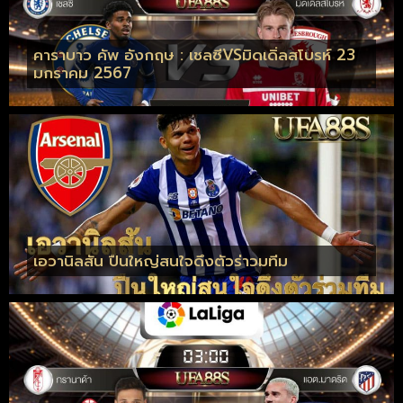
คาราบาว คัพ อังกฤษ : เชลซีVSมิดเดิ่ลสโบรห์ 23
มกราคม 2567
เอวานิลสัน ปืนใหญ่สนใจดึงตัวร่าวมทีม