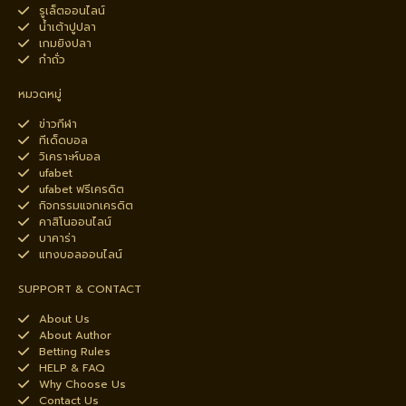
รูเล็ตออนไลน์
น้ำเต้าปูปลา
เกมยิงปลา
กำถั่ว
หมวดหมู่
ข่าวกีฬา
ทีเด็ดบอล
วิเคราะห์บอล
ufabet
ufabet ฟรีเครดิต
กิจกรรมแจกเครดิต
คาสิโนออนไลน์
บาคาร่า
แทงบอลออนไลน์
SUPPORT & CONTACT
About Us
About Author
Betting Rules
HELP & FAQ
Why Choose Us
Contact Us