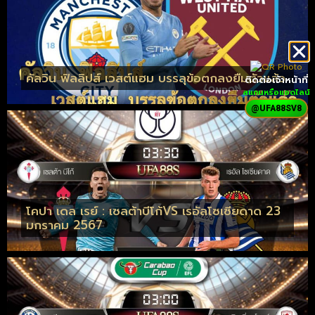
คัลวิน ฟิลลิปส์ เวสต์แฮม บรรลุข้อตกลงยืมตัวแล้ว
ติดต่อเจ้าหน้าที่
สแกนหรือแอดไลน์
@UFA88SV8
โคปา เดล เรย์ : เซลต้าบีโก้VS เรอัลโซเซียดาด 23
มกราคม 2567