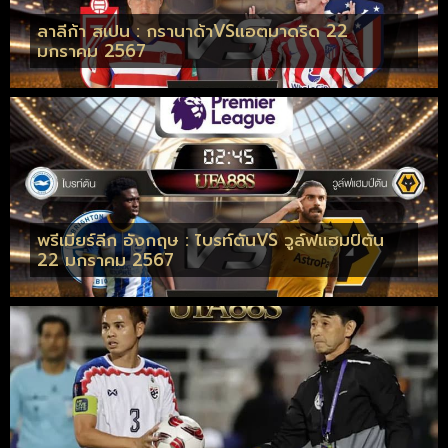
ลาลีก้า สเปน : กรานาด้าVSแอตมาดริด 22
มกราคม 2567
พรีเมียร์ลีก อังกฤษ : ไบรท์ตันVS วูล์ฟแฮมป์ตัน
22 มกราคม 2567