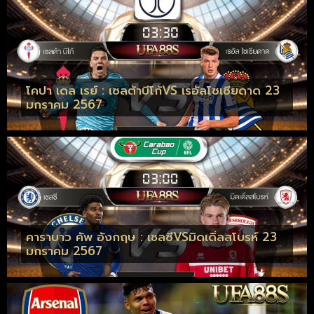
โคปา เดล เรย์ : เซลต้าบีโก้VS เรอัลโซเซียดาด 23
มกราคม 2567
คาราบาว คัพ อังกฤษ : เชลซีVSมิดเดิ่ลสโบรห์ 23
มกราคม 2567