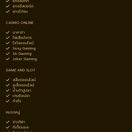
แทงฮอกกี้
แทงอีสปอร์ต
แทงไก่ชน
CASINO ONLINE
บาคาร่า
ไพ่เสือมังกร
ไฮโลออนไลน์
Sexy Gaming
SA Gaming
Joker Gaming
GAME AND SLOT
สล็อตออนไลน์
รูเล็ตออนไลน์
น้ำเต้าปูปลา
เกมยิงปลา
กำถั่ว
หมวดหมู่
ข่าวกีฬา
ทีเด็ดบอล