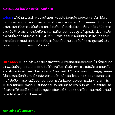
วิเคาระห์บอลวันนี้
สภาพทีมโดยทั่วไป
เวโรน่า
เจ้าบ้าน เวโรน่า ผลงานโดยภาพรวมในช่วงหลังของพวกเขานั้น ก็ต้อง
บอกว่า ฟอร์มดูเหมือนจะไม่เอาอะไรแล้ว เพราะ เกมในลีก 7 เกมหลังสุด ไม่ชนะใคร
มาเลย และ เป็นการแพ้ไปถึง 5 เกมด้วยกัน เวโรน่าไม่มีแค่ 2 ห้องเครื่องที่มีอาการ
บาดเจ็บพักยาวมานานแล้วเรียกว่าสภาพทีมก่อนเกมสมบูรณ์ที่สุดแล้ว ส่วนการจัด
ทัพเกมนี้จะวางระบบการเล่น 3-4-2-1 นิโกล่า คาลินิช จะยืนหน้าเป้า แดนกลางใช้
อาดริย็อง ทาเมเซ่,อิวาน อิลิช เป็นตัวขับเคลื่อนเกม แนวรับ โคราย กุนเธอร์ แข้ง
เยอรมันจะยืนเซ็นเตอร์แบ็กในเกมนี้
โบโลญญ่า
โบโลญญ่า ผลงานโดยภาพรวมในช่วงหลังของพวกเขานั้น ก็ต้องบอก
ว่า ฟอร์มยังดูกระท่อนกระแท่น ไม่ได้ต่างกันเท่าไรนัก เพราะ เกมในลีก 5 เกมหลัง
สุด ก็ไม่ชนะใครมาเลย เป็นการ เสมอ 3 และ แพ้ไป 2 เกมด้วยกัน โบโลญญ่ายังคง
ไม่สามารถเรียกใช้งาน มัตติอัส สวานเบิร์ก, นิโกลัส โดมิงเกวซ สองกองกลางตัว
เก่งที่ยังมีอาการบาดเจ็บรบกวน ส่วนการจัดทัพจะวางระบบการเล่น 4-2-3-1 โร
แบร์โต้ โซเรียโน่ จะถอยไปยืนกลางรับร่วมกับ ยอร์ดี้ เชาเท่นท์ สามประสานเกมรุก
ใช้ ริคคาร์โด้ ออร์โซลินี่, เอ็มมานูเอล เวียตนาโต้, มุสซ่า บาร์โร่ว เดินเกมร่วมกันมี
โรดริโก้ ปาลาซิโอ้ เป็นหอกเป้า
ความน่าจะเป็นของเกม