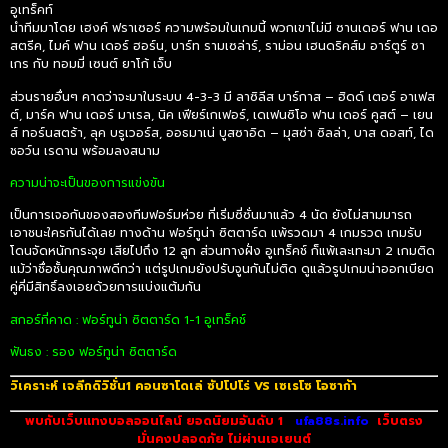
อูเทร็คท์
นำทีมมาโดย เฮงค์ ฟราเซอร์ ความพร้อมในเกมนี้ พวกเขาไม่มี ซานเดอร์ ฟาน เดอ
สตรีค, ไมค์ ฟาน เดอร์ ฮอร์น, บาร์ท รามเซล่าร์, ราม่อน เฮนดริคส์ม อาร์ตูร์ ซา
เกร กับ ทอมมี่ เซนต์ ยาโก้ เจ็บ
ส่วนรายอื่นๆ คาดว่าจะมาในระบบ 4-3-3 มี ลาซิลีส บาร์กาส – ฮิดด์ เตอร์ อาเฟส
ต์, มาร์ค ฟาน เดอร์ มาเรล, นิค เฟียร์เกเฟอร์, เดเฟนซิโอ ฟาน เดอร์ คูสต์ – เยน
ส์ ทอร์นสตร้า, ลุค บรูเวอร์ส, ออธมาเน่ บูสซาอิด – มุสซ่า ซิลล่า, บาส ดอสท์, ได
ชอว์น เรดาน พร้อมลงสนาม
ความน่าจะเป็นของการแข่งขัน
เป็นการเจอกันของสองทีมฟอร์มห่วย ที่เริ่มซี่ซั่นมาแล้ว 4 นัด ยังไม่สามมารถ
เอาชนะใครกันได้เลย ทางด้าน ฟอร์ทูน่า ซิตตาร์ด แพ้รวดมา 4 เกมรวด เกมรับ
โดนจัดหนักกระจุย เสียไปถึง 12 ลูก ส่วนทางฝั่ง อูเทร็คช์ ก็แพ้เละเทะมา 2 เกมติด
แม้ว่าชื่อชั้นคุณภาพดีกว่า แต่รูปเกมยังปรับจูนกันไม่ติด ดูแล้วรูปเกมน่าออกเบียด
คู่คี่มีสิทธิ์ลงเอยด้วยการแบ่งแต้มกัน
สกอร์ที่คาด : ฟอร์ทูน่า ซิตตาร์ด 1-1 อูเทร็คช์
ฟันธง : รอง ฟอร์ทูน่า ซิตตาร์ด
วิเคราะห์ เจลีกดิวิชั่น1 คอนซาโดเล่ ซัปโปโร่ VS เซเรโซ โอซาก้า
พบกับเว็บแทงบอลออนไลน์ ยอดนิยมอันดับ 1
ufa88s.info
เว็บตรง
มั่นคงปลอดภัย ไม่
ผ่านเอเยนต์