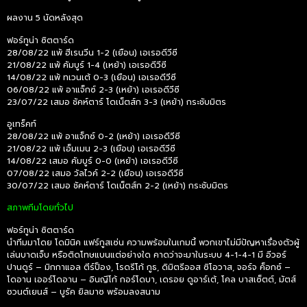
ผลงาน 5 นัดหลังสุด
ฟอร์ทูน่า ซิตตาร์ด
28/08/22 แพ้ ฮีเรนวีน 1-2 (เยือน) เอเรอดีวีซี
21/08/22 แพ้ คัมบูร์ 1-4 (เหย้า) เอเรอดีวีซี
14/08/22 แพ้ ทเวนเต้ 0-3 (เยือน) เอเรอดีวีซี
06/08/22 แพ้ อาแจ็กซ์ 2-3 (เหย้า) เอเรอดีวีซี
23/07/22 เสมอ ชัคห์ตาร์ โดเน็ตส์ก 3-3 (เหย้า) กระชับมิตร
อูเทร็คท์
28/08/22 แพ้ อาแจ็กซ์ 0-2 (เหย้า) เอเรอดีวีซี
21/08/22 แพ้ เอ็มเมน 2-3 (เยือน) เอเรอดีวีซี
14/08/22 เสมอ คัมบูร์ 0-0 (เหย้า) เอเรอดีวีซี
07/08/22 เสมอ วัลไวค์ 2-2 (เยือน) เอเรอดีวีซี
30/07/22 เสมอ ชัคห์ตาร์ โดเน็ตส์ก 2-2 (เหย้า) กระชับมิตร
สภาพทีมโดยทั่วไป
ฟอร์ทูน่า ซิตตาร์ด
นำทีมมาโดย โดมินิค แฟร์กูสเซ่น ความพร้อมในเกมนี้ พวกเขาไม่มีปัญหาเรื่องตัวผู้
เล่นบาดเจ็บ หรือติดโทษแบนแต่อย่างใด คาดว่าจะมาในระบบ 4-1-4-1 มี อีวอร์
ปานดูร์ – มิกกาแอล ตีร์ป็อง, โรดรีโก้ กูธ, ดิมิตรีออส ซิโอวาส, จอร์จ ค็อกซ์ –
โดอาน เออร์โดอาน – อินญีโก้ กอร์โดบา, เดรอย ดูอาร์เต้, โคล บาสเซ็ตต์, มัตส์
ซวนต์เยนส์ – บูรัค ยิลมาซ พร้อมลงสนาม