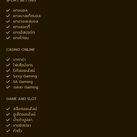
SPORT BETTING
แทงบอล
แทงบาสเก็ตบอล
แทงวอลเล่บอล
แทงฮอกกี้
แทงอีสปอร์ต
แทงไก่ชน
CASINO ONLINE
บาคาร่า
ไพ่เสือมังกร
ไฮโลออนไลน์
Sexy Gaming
SA Gaming
Joker Gaming
GAME AND SLOT
สล็อตออนไลน์
รูเล็ตออนไลน์
น้ำเต้าปูปลา
เกมยิงปลา
กำถั่ว