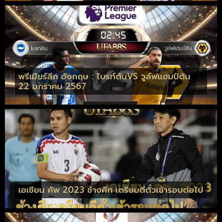
พรีเมียร์ลีก อังกฤษ : ไบรท์ตันVS วูล์ฟแฮมป์ตัน
22 มกราคม 2567
เอเชียน คัพ 2023 ช้างศึก เตรียมตีตั๋วเข้ารอบต่อไป