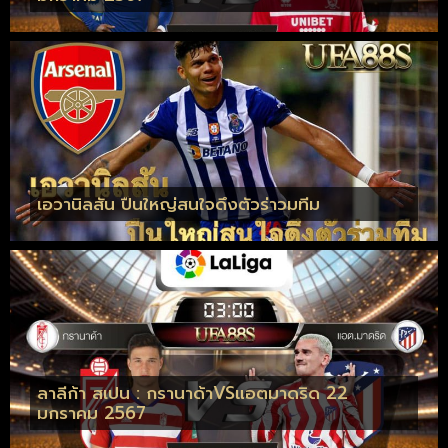
เอวานิลสัน ปืนใหญ่สนใจดึงตัวร่าวมทีม
ลาลีก้า สเปน : กรานาด้าVSแอตมาดริด 22
มกราคม 2567