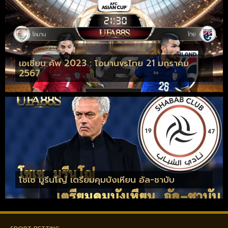
เอเชี่ยน คัพ 2023 : โอมานvsไทย 21 มกราคม
2567
โชเซ มูรีนโญ่ เตรียมคุมบังเหียน อัล-ชาบับ