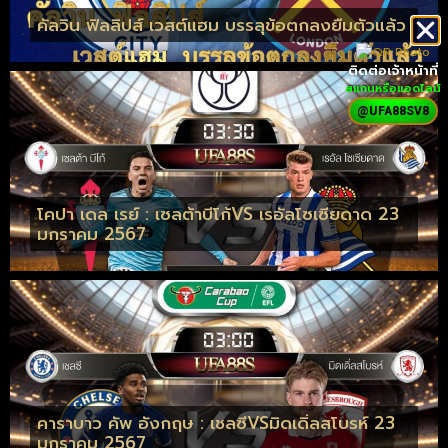
คัลวิน ฟิลลิปส์ เวสต์แฮม บรรลุข้อตกลงยืมตัวแล้ว
ติดต่อเจ้าหน้าที่
สแกนหรือแอดไลน์
@UFA88SV8
โคปา เดล เรย์ : เซลต้าบีโก้VS เรอัลโซเซียดาด 23
มกราคม 2567
คาราบาว คัพ อังกฤษ : เชลซีVSมิดเดิ่ลสโบรห์ 23
มกราคม 2567