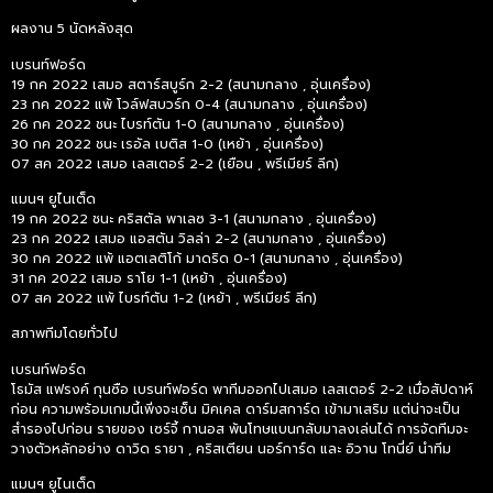
ผลงาน 5 นัดหลังสุด
เบรนท์ฟอร์ด
19 กค 2022 เสมอ สตาร์สบูร์ก 2-2 (สนามกลาง , อุ่นเครื่อง)
23 กค 2022 แพ้ โวล์ฟสบวร์ก 0-4 (สนามกลาง , อุ่นเครื่อง)
26 กค 2022 ชนะ ไบรท์ตัน 1-0 (สนามกลาง , อุ่นเครื่อง)
30 กค 2022 ชนะ เรอัล เบติส 1-0 (เหย้า , อุ่นเครื่อง)
07 สค 2022 เสมอ เลสเตอร์ 2-2 (เยือน , พรีเมียร์ ลีก)
แมนฯ ยูไนเต็ด
19 กค 2022 ชนะ คริสตัล พาเลซ 3-1 (สนามกลาง , อุ่นเครื่อง)
23 กค 2022 เสมอ แอสตัน วิลล่า 2-2 (สนามกลาง , อุ่นเครื่อง)
30 กค 2022 แพ้ แอตเลติโก้ มาดริด 0-1 (สนามกลาง , อุ่นเครื่อง)
31 กค 2022 เสมอ ราโย 1-1 (เหย้า , อุ่นเครื่อง)
07 สค 2022 แพ้ ไบรท์ตัน 1-2 (เหย้า , พรีเมียร์ ลีก)
สภาพทีมโดยทั่วไป
เบรนท์ฟอร์ด
โธมัส แฟรงค์ กุนซือ เบรนท์ฟอร์ด พาทีมออกไปเสมอ เลสเตอร์ 2-2 เมื่อสัปดาห์
ก่อน ความพร้อมเกมนี้เพิ่งจะเซ็น มิคเคล ดาร์มสการ์ด เข้ามาเสริม แต่น่าจะเป็น
สำรองไปก่อน รายของ เซร์จี้ กานอส พ้นโทษแบนกลับมาลงเล่นได้ การจัดทีมจะ
วางตัวหลักอย่าง ดาวิด รายา , คริสเตียน นอร์การ์ด และ อิวาน โทนี่ย์ นำทีม
แมนฯ ยูไนเต็ด