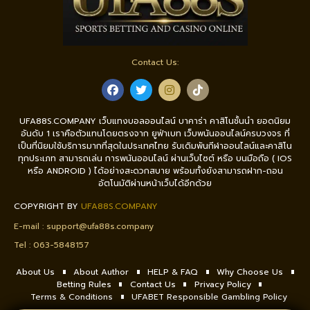
Contact Us:
UFA88S.COMPANY เว็บแทงบอลออนไลน์ บาคาร่า คาสิโนชั้นนำ ยอดนิยม
อันดับ 1 เราคือตัวแทนโดยตรงจาก ยูฟ่าเบท เว็บพนันออนไลน์ครบวงจร ที่
เป็นที่นิยมใช้บริการมากที่สุดในประเทศไทย รับเดิมพันกีฬาออนไลน์และคาสิโน
ทุกประเภท สามารถเล่น การพนันออนไลน์ ผ่านเว็บไซต์ หรือ บนมือถือ ( IOS
หรือ ANDROID ) ได้อย่างสะดวกสบาย พร้อมทั้งยังสามารถฝาก-ถอน
อัตโนมัติผ่านหน้าเว็บได้อีกด้วย
COPYRIGHT BY
UFA88S.COMPANY
E-mail :
support@ufa88s.company
Tel : 0
63-5848157
About Us
About Author
HELP & FAQ
Why Choose Us
Betting Rules
Contact Us
Privacy Policy
Terms & Conditions
UFABET Responsible Gambling Policy