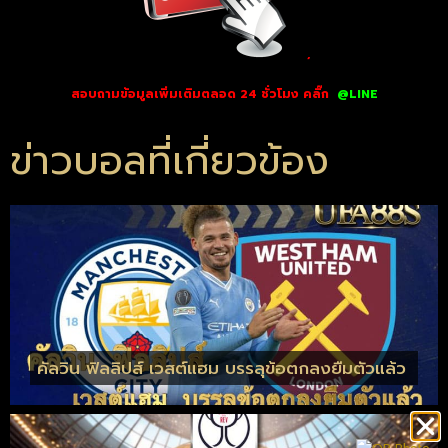
‘
สอบถามข้อมูลเพิ่มเติมตลอด 24 ชั่วโมง คลิ๊ก
@LINE
ข่าวบอลที่เกี่ยวข้อง
คัลวิน ฟิลลิปส์ เวสต์แฮม บรรลุข้อตกลงยืมตัวแล้ว