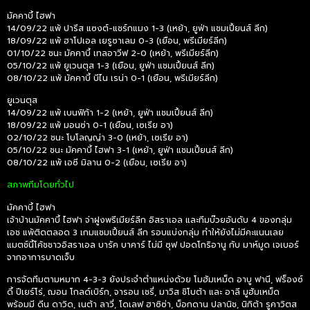
มัคคาบี้ ไฮฟา
14/09/22 แพ้ ปารีส แซงต์-แชร์กแมง 1-3 (เหย้า, ยูฟ่า แชมเปี้ยนส์ ลีก)
18/09/22 แพ้ ฮาโปเอล เยรูซาเลม 0-3 (เยือน, พรีเมียร์ลีก)
01/10/22 ชนะ มัคคาบี้ เทลอาวีฟ 2-0 (เหย้า, พรีเมียร์ลีก)
05/10/22 แพ้ ยูเวนตุส 1-3 (เยือน, ยูฟ่า แชมเปี้ยนส์ ลีก)
08/10/22 แพ้ มัคคาบี้ บีไน เรน่า 0-1 (เยือน, พรีเมียร์ลีก)
ยูเวนตุส
14/09/22 แพ้ เบนฟิก้า 1-2 (เหย้า, ยูฟ่า แชมเปี้ยนส์ ลีก)
18/09/22 แพ้ มอนซ่า 0-1 (เยือน, เซเรีย อา)
02/10/22 ชนะ โบโลญญ่า 3-0 (เหย้า, เซเรีย อา)
05/10/22 ชนะ มัคคาบี้ ไฮฟา 3-1 (เหย้า, ยูฟ่า แชมเปี้ยนส์ ลีก)
08/10/22 แพ้ เอซี มิลาน 0-2 (เยือน, เซเรีย อา)
สภาพทีมโดยทั่วไป
มัคคาบี้ ไฮฟา
เจ้าบ้านมัคคาบี้ ไฮฟา จ่าฝูงพรีเมียร์ลีก อิสราเอล และทีมบ๊วยอันดับ 4 ของกลุ่ม
เอช แพ้ติดตลอด 3 เกมแชมเปี้ยนส์ ลีก รอบแบ่งกลุ่ม ทำให้ยังไม่มีคะแนนเลย
แมตช์นี้โค้ชชาวอิสราเอล บารัค บาคาร์ ไม่มี ซุฟ ปอดโกริอานู กับ มาห์มูด เจเบอร์
จากอาการบาดเจ็บ
การจัดทีมตามหมาก 4-3-3 ยังประจำตำแหน่งด้วย โมฮัมเหม็ด อาบู ฟานี, ฟร็องซ์
ดี้ ปีเยร์โร่, ฌอน โกลด์เบิร์ก, จารอน เชรี่, มาวิส ชิโบต้า และ อาลี มูฮัมเหม็ด
พร้อมมี ดีน ดาวิด, เนต้า ลาวี่, โดเลฟ ฮาซิซ่า, บ็อกดาน ปลานิช, นิกิต้า รูคาวิตส