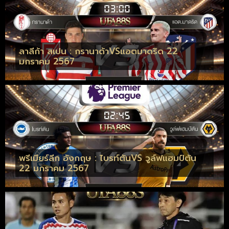
ลาลีก้า สเปน : กรานาด้าVSแอตมาดริด 22
มกราคม 2567
พรีเมียร์ลีก อังกฤษ : ไบรท์ตันVS วูล์ฟแฮมป์ตัน
22 มกราคม 2567