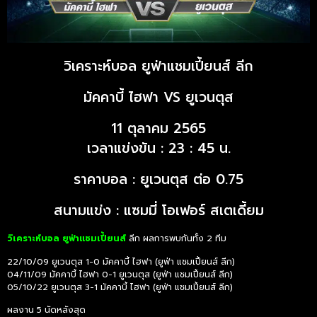
วิเคราะห์บอล ยูฟ่าแชมเปี้ยนส์ ลีก
มัคคาบี้ ไฮฟา VS ยูเวนตุส
11 ตุลาคม 2565
เวลาแข่งขัน : 23 : 45 น.
ราคาบอล : ยูเวนตุส ต่อ 0.75
สนามแข่ง : แซมมี่ โอเฟอร์ สเตเดี้ยม
วิเคราะห์บอล ยูฟ่าแชมเปี้ยนส์
ลีก ผลการพบกันทั้ง 2 ทีม
22/10/09 ยูเวนตุส 1-0 มัคคาบี้ ไฮฟา (ยูฟ่า แชมเปี้ยนส์ ลีก)
04/11/09 มัคคาบี้ ไฮฟา 0-1 ยูเวนตุส (ยูฟ่า แชมเปี้ยนส์ ลีก)
05/10/22 ยูเวนตุส 3-1 มัคคาบี้ ไฮฟา (ยูฟ่า แชมเปี้ยนส์ ลีก)
ผลงาน 5 นัดหลังสุด