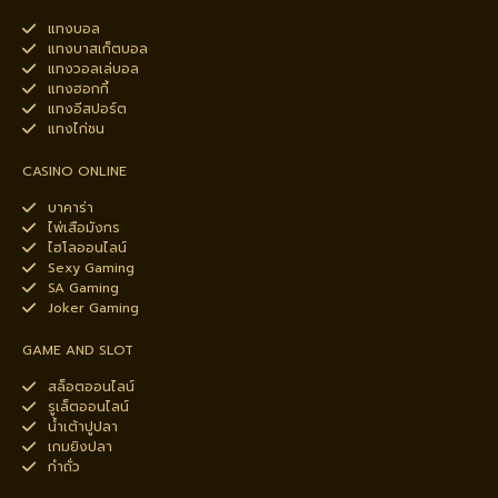
แทงบอล
แทงบาสเก็ตบอล
แทงวอลเล่บอล
แทงฮอกกี้
แทงอีสปอร์ต
แทงไก่ชน
CASINO ONLINE
บาคาร่า
ไพ่เสือมังกร
ไฮโลออนไลน์
Sexy Gaming
SA Gaming
Joker Gaming
GAME AND SLOT
สล็อตออนไลน์
รูเล็ตออนไลน์
น้ำเต้าปูปลา
เกมยิงปลา
กำถั่ว