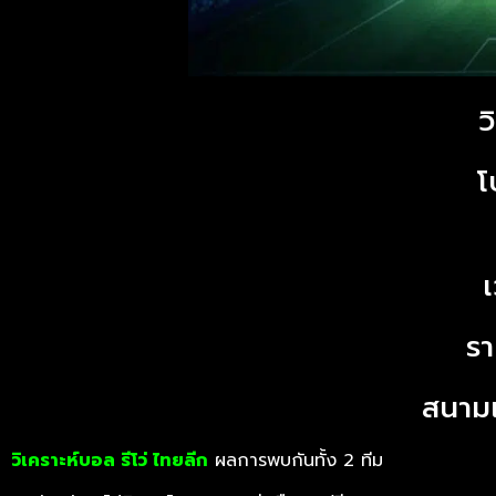
ว
โ
เ
รา
สนามแ
วิเคราะห์บอล รีโว่ ไทยลีก
ผลการพบกันทั้ง 2 ทีม