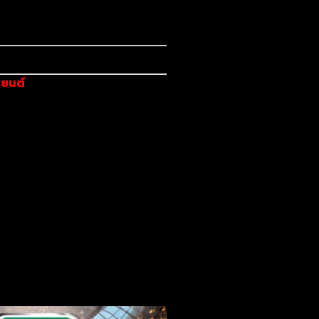
เยนต์