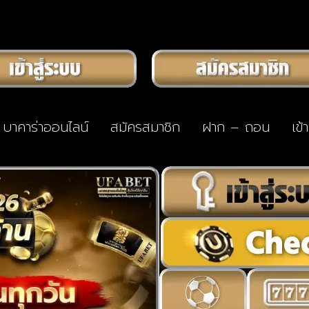
บาคาร่าออนไลน์
สมัครสมาชิก
ฝาก – ถอน
เข้