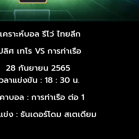
ิเคราะห์บอล รีโว่ ไทยลีก
ปลิศ เทโร VS การท่าเรือ
28 กันยายน 2565
วลาแข่งขัน : 18 : 30 น.
คาบอล : การท่าเรือ ต่อ 1
ข่ง : ธันเดอร์โดม สเตเดียม