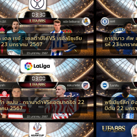
 เดล เรย์ : เซลต้าบีโก้VS เรอัลโซเซีย
คาราบาว คัพ อ
 23 มกราคม 2567
รห์ 23 มกรา
ก้า สเปน : กรานาด้าVSแอตมาดริด 22
พรีเมียร์ลีก 
าคม 2567
ป์ตัน 22 มกร