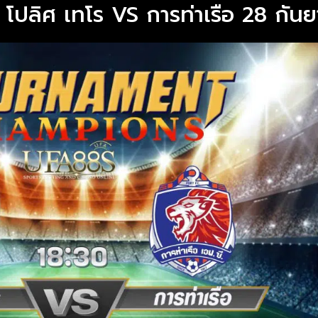
ก : โปลิศ เทโร VS การท่าเรือ 28 กั