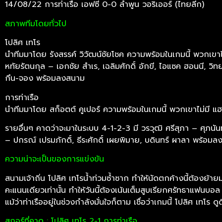
14/08/22 การท่าเรือ เอฟซี 0-0 ลำพูน วอริเออร์ (ไทยลีก)
สภาพทีมโดยทั่วไป
โปลิศ เทโร
นำทีมมาโดย รังสรรค์ วิวัฒน์ชัยโชค ความพร้อมในเกมนี้ พวกเขาไม
หทัยรัตนกุล – เอกชัย สำเร, เฉลิมศักดิ์ อักขี, ไอแซค ฮอนนี, วิท
กึน-จอง พร้อมลงสนาม
การท่าเรือ
นำทีมมาโดย สก็อตต์ คูเปอร์ ความพร้อมในเกมนี้ พวกเขาไม่มี 
รายอื่นๆ คาดว่าจะมาในระบบ 4-1-2-3 มี วรวุฒิ ศรีสุภา – ศุภนันท์
– ปกรณ์ เปรมภักดิ์, ธีระศักดิ์ เผยพิมาย, บดินทร์ ผาลา พร้อม
ความน่าจะเป็นของการแข่งขัน
สนามเจ้าถิ่น โปลิศ เทโรน้ำท่วมซ้ำซาก ทำให้นัดตกค้างนี้ต้องย้ายม
คะแนนเดียวเท่านั้น ทำให้วันนี้ต้องเน้นเต็มสูบเรียกศรัทธาแฟนบอล 
แม้ว่าท่าเรืออยู่ในช่วงกำลังมั่นใจก็ตาม เชื่อว่าเกมนี้ โปลิศ เทโร
สกอร์ที่คาด : โปลิศ เทโร 2-1 การท่าเรือ