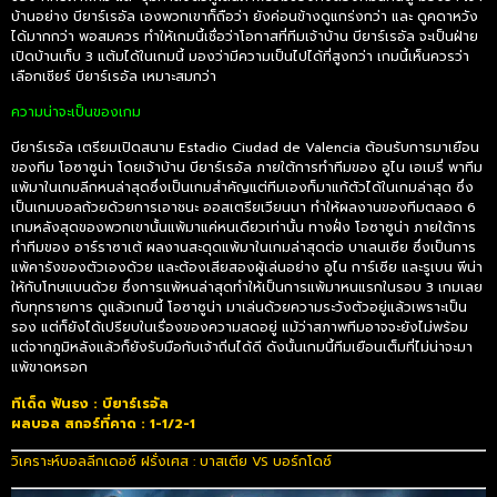
บ้านอย่าง บียาร์เรอัล เองพวกเขาก็ถือว่า ยังค่อนข้างดูแกร่งกว่า และ ดูคดาหวัง
ได้มากกว่า พอสมควร ทำให้เกมนี้เชื่อว่าโอกาสที่ทีมเจ้าบ้าน บียาร์เรอัล จะเป็นฝ่าย
เปิดบ้านเก็บ 3 แต้มได้ในเกมนี้ มองว่ามีความเป็นไปได้ที่สูงกว่า เกมนี้เห็นควรว่า
เลือกเชียร์ บียาร์เรอัล เหมาะสมกว่า
ความน่าจะเป็นของเกม
บียาร์เรอัล เตรียมเปิดสนาม Estadio Ciudad de Valencia ต้อนรับการมาเยือน
ของทีม โอซาซูน่า โดยเจ้าบ้าน บียาร์เรอัล ภายใต้การทำทีมของ อูไน เอเมรี่ พาทีม
แพ้มาในเกมลีกหนล่าสุดซึ่งเป็นเกมสำคัญแต่ทีมเองก็มาแก้ตัวได้ในเกมล่าสุด ซึ่ง
เป็นเกมบอลถ้วยด้วยการเอาชนะ ออสเตรียเวียนนา ทำให้ผลงานของทีมตลอด 6
เกมหลังสุดของพวกเขานั้นแพ้มาแค่หนเดียวเท่านั้น ทางฝั่ง โอซาซูน่า ภายใต้การ
ทำทีมของ อาร์ราซาเต้ ผลงานสะดุดแพ้มาในเกมล่าสุดต่อ บาเลนเซีย ซึ่งเป็นการ
แพ้คารังของตัวเองด้วย และต้องเสียสองผู้เล่นอย่าง อูไน การ์เซีย และรูเบน พีน่า
ให้กับโทษแบนด้วย ซึ่งการแพ้หนล่าสุดทำให้เป็นการแพ้มาหนแรกในรอบ 3 เกมเลย
กับทุกรายการ ดูแล้วเกมนี้ โอซาซูน่า มาเล่นด้วยความระวังตัวอยู่แล้วเพราะเป็น
รอง แต่ก็ยังได้เปรียบในเรื่องของความสดอยู่ แม้ว่าสภาพทีมอาจจะยังไม่พร้อม
แต่จากภูมิหลังแล้วก็ยังรับมือกับเจ้าถิ่นได้ดี ดังนั้นเกมนี้ทีมเยือนเต็มที่ไม่น่าจะมา
แพ้ขาดหรอก
ทีเด็ด ฟันธง : บียาร์เรอัล
ผลบอล สกอร์ที่คาด : 1-1/2-1
วิเคราะห์บอลลีกเดอซ์ ฝรั่งเศส : บาสเตีย VS บอร์กโดซ์