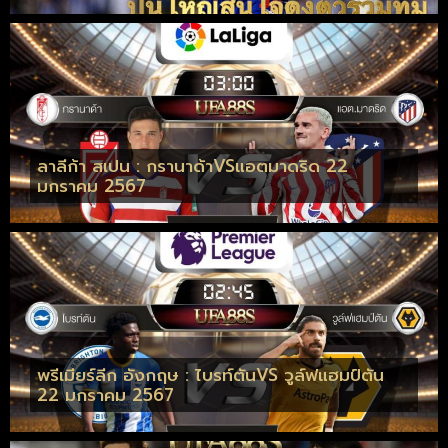
ลาลีก้า สเปน : กรานาด้าVSแอตมาดริด 22
มกราคม 2567
พรีเมียร์ลีก อังกฤษ : ไบรท์ตันVS วูล์ฟแฮมป์ตัน
22 มกราคม 2567