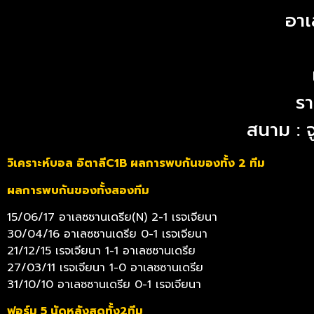
อาเ
รา
สนาม : 
วิเคราะห์บอล อิตาลีC1B ผลการพบกันของทั้ง 2 ทีม
ผลการพบกันของทั้งสองทีม
15/06/17 อาเลซซานเดรีย(N) 2-1 เรจเจียนา
30/04/16 อาเลซซานเดรีย 0-1 เรจเจียนา
21/12/15 เรจเจียนา 1-1 อาเลซซานเดรีย
27/03/11 เรจเจียนา 1-0 อาเลซซานเดรีย
31/10/10 อาเลซซานเดรีย 0-1 เรจเจียนา
ฟอร์ม 5 นัดหลังสุดทั้ง2ทีม