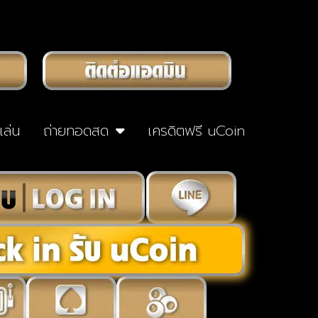
าเล่น
ถ่ายทอดสด
เครดิตฟรี uCoin