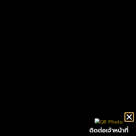
ติดต่อเจ้าหน้าที่