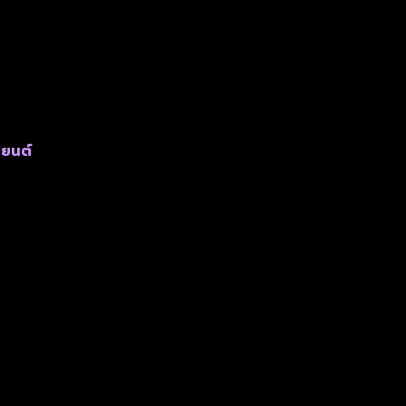
เยนต์