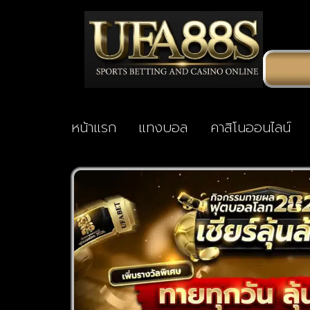
หน้าแรก
แทงบอล
คาสิโนออนไลน์