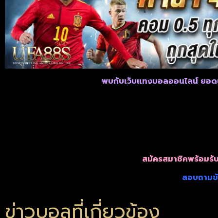
พบกับเว็บแทงบอลออนไลน์ ยอด
สมัครสมาชิคพร้อมรับ
สอบถามข้อ
ข่าวบอลที่เกี่ยวข้อง