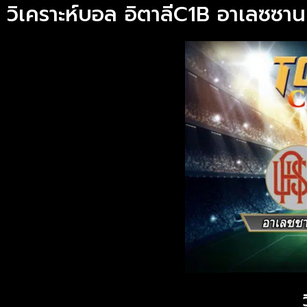
วิเคราะห์บอล อิตาลีC1B อาเลซซาน