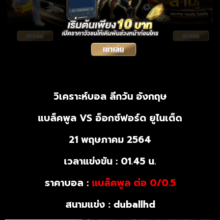
วิเคราะห์บอล ลีกวัน อังกฤษ
แบล็คพูล VS อ็อกซ์ฟอร์ด ยูไนเต็ด
21 พฤษภาคม 2564
เวลาแข่งขัน : 01.45 น.
ราคาบอล :
แบล็คพูล ต่อ 0/0.5
สนามแข่ง : duballhd