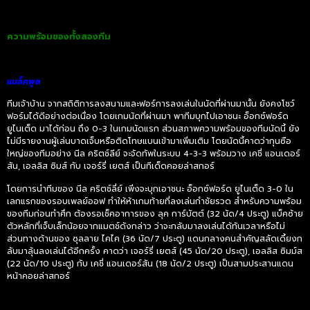
ความพร้อมของทั้งสองทีม
แบล็คพูล
ทีมเจ้าบ้าน จากสถิติการลงสนามและฟอร์การลงเล่นในนัดที่ผ่านมานั้น ยังคงโชว์
ฟอร์มได้ดีอย่างต่อเนื่อง โดยเกมนัดที่ผ่านมา พาทีมบุกไปเอาชนะ อ็อกซ์ฟอร์ด
ยูไนเต็ด มาได้ก่อน ถึง 0-3 ในเกมนัดแรก ส่วนสภาพความพร้อมของทีมนัดนี้ ยัง
ไม่มีรายงานผู้เล่นบาดเจ็บหรือติดโทษแบนเข้ามาเพิ่มเติม โดยนัดนี้คาดว่ากุนซือ
ใหญ่ของทีมอย่าง นีล คริตช์ลีย์ จะจัดทัพในระบบ 4-3-3 พร้อมวาง เคชี่ แอนเดอร์
สัน, เอลลิส ซิมส์ กับ เจอร์รี่ เยตส์ เป็นทีเด็ดคอยล่าสกอร์
โดยการนำทีมของ นีล คริตช์ลี่ย์ เพิ่งจะบุกเอาชนะ อ็อกซ์ฟอร์ด ยูไนเต็ด 3-0 ใน
เลกแรกของรอบเพลย์ออฟ ทำให้ห้าเกมท้ายที่ลงเล่นกำชัยรวด สำหรับความพร้อม
ของทีมก่อนทำศึก ต้องรอเช็คอาการของ ลุค การ์บัตต์ (32 นัด/4 ประตู) แบ็คซ้าย
ตัวหลักที่เจ็บเล็กน้อยจากแมตช์ดังกล่าว ว่าจะกลับมาลงเล่นได้ทันเวลาหรือไม่
ส่วนทางด้านของ ซุลลาย ไคไค (36 นัด/7 ประตู) แดนกลางคนสำคัญสลัดเดี้ยงก
ลับมาลุ้นลงเล่นได้อีกครั้ง คาดว่า เจอร์รี่ เยตส์ (45 นัด/20 ประตู), เอลลิส ซิมม์ส
(22 นัด/10 ประตู) กับ เคชี่ แอนเดอร์สัน (18 นัด/2 ประตู) เป็นสามประสานแดน
หน้าคอยล่าสกอร์