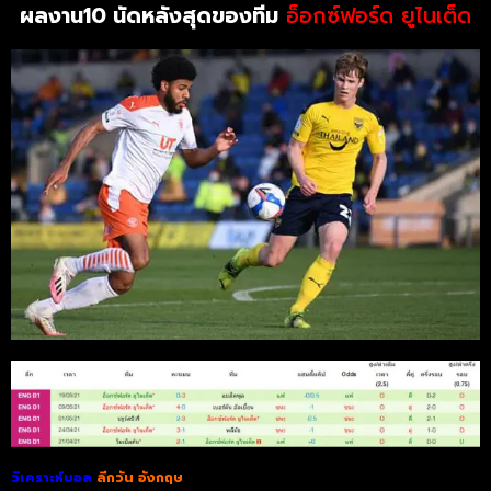
ผลงาน10 นัดหลังสุดของทีม
อ็อกซ์ฟอร์ด ยูไนเต็ด
วิเคราะห์บอล
ลีกวัน อังกฤษ