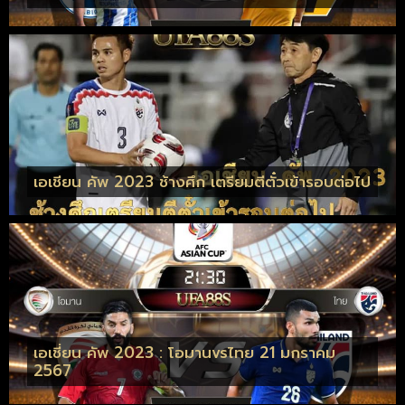
เอเชียน คัพ 2023 ช้างศึก เตรียมตีตั๋วเข้ารอบต่อไป
เอเชี่ยน คัพ 2023 : โอมานvsไทย 21 มกราคม
2567