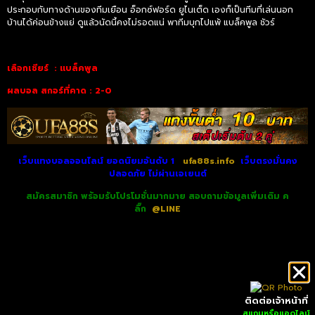
ประกอบกับทางด้านของทีมเยือน อ็อกซ์ฟอร์ด ยูไนเต็ด เองก็เป็นทีมที่เล่นนอก
บ้านได้ค่อนข้างแย่ ดูแล้วนัดนี้คงไม่รอดแน่ พาทีมบุกไปแพ้ แบล็คพูล ชัวร์
เลือกเชียร์ : แบล็คพูล
ผลบอล สกอร์ที่คาด : 2-0
เว็บแทงบอลออนไลน์ ยอดนิยมอันดับ 1
ufa88s.info
เว็บตรงมั่นคง
ปลอดภัย ไม่
ผ่านเอเยนต์
สมัครสมาชิก พร้อมรับโปรโมชั่นมากมาย สอบถามข้อมูลเพิ่มเติม ค
ลิ๊ก
@LINE
ติดต่อเจ้าหน้าที่
สแกนหรือแอดไลน์