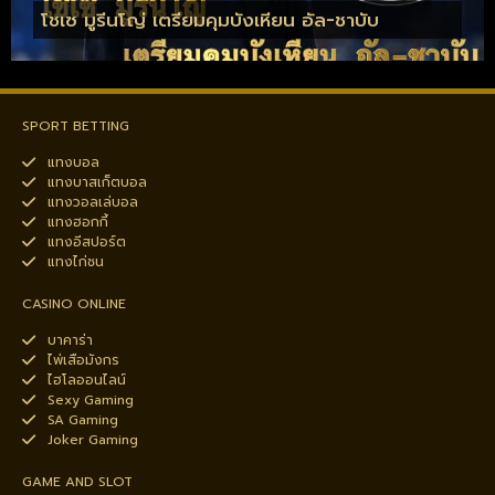
โชเซ มูรีนโญ่ เตรียมคุมบังเหียน อัล-ชาบับ
SPORT BETTING
แทงบอล
แทงบาสเก็ตบอล
แทงวอลเล่บอล
แทงฮอกกี้
แทงอีสปอร์ต
แทงไก่ชน
CASINO ONLINE
บาคาร่า
ไพ่เสือมังกร
ไฮโลออนไลน์
Sexy Gaming
SA Gaming
Joker Gaming
GAME AND SLOT