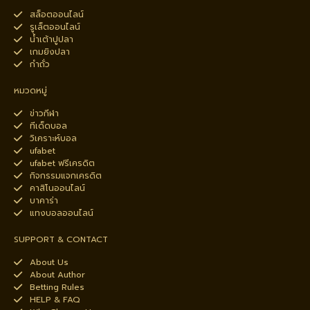
สล็อตออนไลน์
รูเล็ตออนไลน์
น้ำเต้าปูปลา
เกมยิงปลา
กำถั่ว
หมวดหมู่
ข่าวกีฬา
ทีเด็ดบอล
วิเคราะห์บอล
ufabet
ufabet ฟรีเครดิต
กิจกรรมแจกเครดิต
คาสิโนออนไลน์
บาคาร่า
แทงบอลออนไลน์
SUPPORT & CONTACT
About Us
About Author
Betting Rules
HELP & FAQ