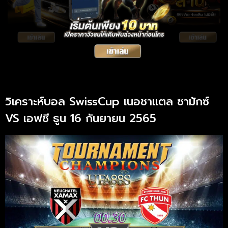
วิเคราะห์บอล SwissCup เนอชาแตล ซามักซ์
VS เอฟซี ธูน 16 กันยายน 2565