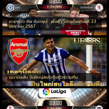
คาราบาว คัพ อังกฤษ : เชลซีVSมิดเดิ่ลสโบรห์ 23
มกราคม 2567
เอวานิลสัน ปืนใหญ่สนใจดึงตัวร่าวมทีม