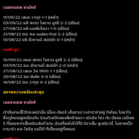
เนอชาแตล ซามักซ์
11/09/22 เสมอ วาดุซ 1-1 (เหย้า)
03/09/22 แพ้ สเตด โลซาน อูชชี 2-2 (เยือน)
27/08/22 แพ้ เบลลินโซนา 1-0 (เยือน)
21/08/22 ชนะ Asi audax-friul 2-2 (เยือน)
13/08/22 แพ้ ลัวซานนี สปอร์ท 0-1 (เหย้า)
เอฟซี ธูน
10/09/22 เสมอ สเตด โลซาน อูชชี 2-2 (เยือน)
03/09/22 ชนะ ลัวซานนี สปอร์ท 2-0 (เหย้า)
27/08/22 เสมอ วิล 1900 1-1 (เยือน)
20/08/22 ชนะ Bulle 4-0 (เยือน)
14/08/22 ชนะ วาดุซ 4-2 (เยือน)
สภาพความพร้อมล่าสุด
เนอชาแตล ซามักซ์
เจ้าถิ่นเกมนี้ได้กองหน้านั้น ฌ็อง-ปิแอร์ เอ็นซาเม่ จะล่าตาข่ายคู่ กิลโยม โอยาโร
ซึ่งดูโหดอยู่เหมือนกัน ร่วมด้วยปีกสองฝั่งซ้ายขวา ฌิบริล โซว กับ มีแชล เอบีเชอ
ร์ ที่ลอยลากเลื้อยริมเส้นทำเกม ส่วนที่ลงไม่ได้ก็มี มิราเล็ม ซูเลจ์มานี่, โมฮาเหม็ด
กามาร่า และ โยริส เบนิโต้ ที่เดี้ยงอยู่ทั้งหมด