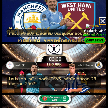
ติดต่อเจ้าหน้าที่
คัลวิน ฟิลลิปส์ เวสต์แฮม บรรลุข้อตกลงยืมตัวแล้ว
สแกนหรือแอดไลน์
@UFA88SV8
โคปา เดล เรย์ : เซลต้าบีโก้VS เรอัลโซเซียดาด 23
มกราคม 2567