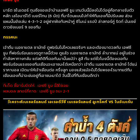
เอฟซี ธูน
มาร์ต ชไนเดอร์ กุนซือของเจ้าบ้านเอฟซี ธูน เกมวันนี้มีลงไม่ได้อยู่คือกลางรับตัว
หลัก เลโอนาร์โด้ เบอร์โทน (6 นัด) ที่มาโดนแบนไปทำให้ทีมเองก็มีปรับเลย ส่วน
แผนนั้นยังเล่น 4-3-1-2 อยู่ฝากฝังกับหน้าคู่ ซิโมเน่ แรปป์ ล่าสกอร์คู่ ริดก์ มันเซย์
ดาวยิงเบอร์ 9 ของทีม
ทรรศนะ
เจ้าถิ่น เนอชาแตล ซามักซ์ ดูฟอร์มไม่ไหวเลยจริงๆ และจะต้องมาดวลกับ เอฟซี
ธูน ที่ฟอร์มร้อนแรงฤดูกาลนี้ด้วย ดูแล้ว เนอชาแตล ซามักซ์ ลำบากแน่ อยู่ในช่วง
กำลังหาทางกลับ แต่สถิติที่เจอกันมานั้นแม้ว่า สูสี กัน แต่ชั่วโมงนี้ต้องเจอกับ
ฟอร์มร้อนแรงของทีมเยือนจะเอาชนะได้เหนือกว่า เจ้าถิ่น เนอชาแตล ซามักซ์ ได้แน่
ราคาบอล เปิดมาให้เจ้าเยือนต่อ ครึ่งลูก มองแล้วแม้จะไม่ได้แพงอะไรมากแต่ทีม
เยือนเองก็น่าจะข่มอยู่ที่เอาชนะมาได้ วันนี้ไปที่ทีมเยือนดีกว่า
ทีเด็ด พี่อาร์มจัดให้ : เอฟซี ธูน นี่สิใช่เลย
ผลบอล สกอร์ที่คาด : เอฟซี ธูน ชนะ 2-1
วิเคราะห์เนเธอร์แลนด์ เอเรอดีวีซี เนเธอร์แลนด์ อูเทร็คท์ VS ไนจ์เมเก้น