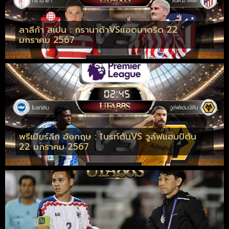
ลาลีก้า สเปน : กรานาด้าVSแอตมาดริด 22
มกราคม 2567
พรีเมียร์ลีก อังกฤษ : ไบรท์ตันVS วูล์ฟแฮมป์ตัน
22 มกราคม 2567