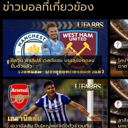
ข่าวบอลที่เกี่ยวข้อง
คัลวิน ฟิลลิปส์ เวสต์แฮม บรรลุข้อตกลง
โคปา
ยืมตัวแล้ว
ดาด
ลาลี
เอวานิลสัน ปืนใหญ่สนใจดึงตัวร่าวมทีม
มกร