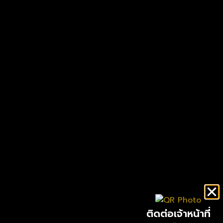
ติดต่อเจ้าหน้าที่