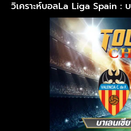
วิเคราะห์บอลLa Liga Spain : 