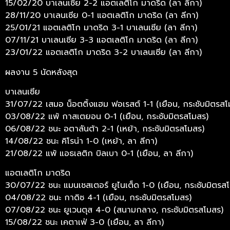
15/02/20 บาเลนเซีย 2-2 แอตเลติโก มาดริด (ลา ลีกา)
28/11/20 บาเลนเซีย 0-1 แอตเลติโก มาดริด (ลา ลีกา)
25/01/21 แอตเลติโก มาดริด 3-1 บาเลนเซีย (ลา ลีกา)
07/11/21 บาเลนเซีย 3-3 แอตเลติโก มาดริด (ลา ลีกา)
23/01/22 แอตเลติโก มาดริด 3-2 บาเลนเซีย (ลา ลีกา)
ผลงาน 5 นัดหลังสุด
บาเลนเซีย
31/07/22 เสมอ น็อตติ้งแฮม ฟอเรสต์ 1-1 (เยือน, กระชับมิตรสโ
03/08/22 แพ้ กาสเตยอน 0-1 (เยือน, กระชับมิตรสโมสร)
06/08/22 ชนะ อตาลันต้า 2-1 (เหย้า, กระชับมิตรสโมสร)
14/08/22 ชนะ คิโรน่า 1-0 (เหย้า, ลา ลีกา)
21/08/22 แพ้ แอธเลติก บิลเบา 0-1 (เยือน, ลา ลีกา)
แอตเลติโก มาดริด
30/07/22 ชนะ แมนเชสเตอร์ ยูไนเต็ด 1-0 (เยือน, กระชับมิตรส
04/08/22 ชนะ กาดิซ 4-1 (เยือน, กระชับมิตรสโมสร)
07/08/22 ชนะ ยูเวนตุส 4-0 (สนามกลาง, กระชับมิตรสโมสร)
15/08/22 ชนะ เคตาเฟ่ 3-0 (เยือน, ลา ลีกา)