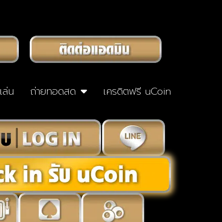
าเล่น
ถ่ายทอดสด
เครดิตฟรี uCoin