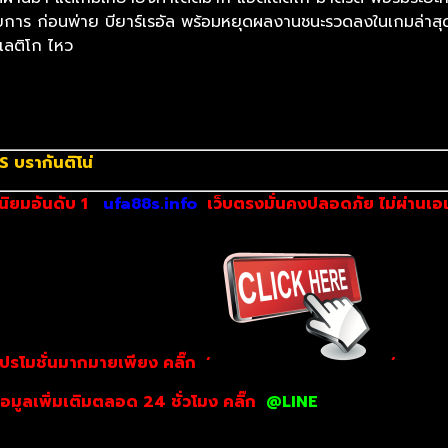
าร ก่อนพ่าย บียาร์เรอัล พร้อมหยุดผลงานชนะรวดลงในเกมล่าสุด ทำ
เลติโก ไหว
S บรากันติโน่
นิยมอันดับ 1
ufa88s.info
เว็บตรงมั่นคงปลอดภัย ไม่
ผ่านเอ
ปรโมชั่นมากมายเพียง คลิ๊ก
‘
‘
มูลเพิ่มเติมตลอด 24 ชั่วโมง คลิ๊ก
@LINE