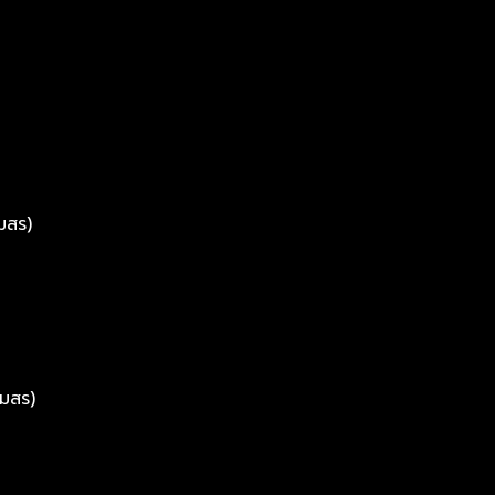
มสร)
โมสร)