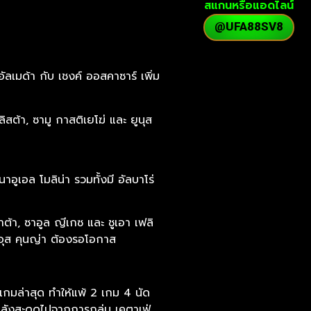
สแกนหรือแอดไลน์
@UFA88SV8
ัลเมด้า กับ เชงค์ ออสคาซาร์ เพิ่ม
สต้า, ซามู กาสติเยโฆ่ และ ยูนุส
อูเอล โมลิน่า รวมทั้งมี อัลบาโร่
ต้า, ซาอูล ญีเกซ และ ชูเอา เฟลิ
เตอุส คุนญ่า ต้องรอโอกาส
เกมล่าสุด ทำให้แพ้ 2 เกม 4 นัด
หลังสะดุดไปจากการถล่ม เคตาเฟ่