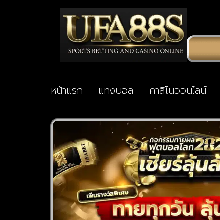
หน้าแรก
แทงบอล
คาสิโนออนไลน์