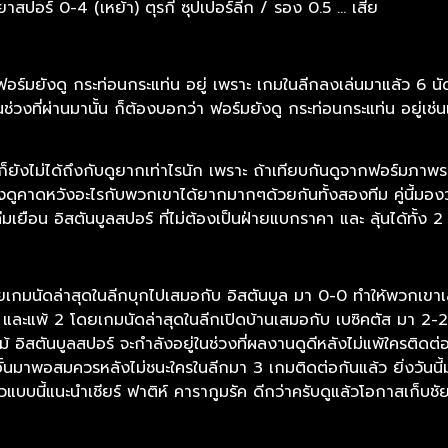
ปอร์ 0-4 (เหย้า) ตุรกี ซุปเปอร์ลีก / รอง 0.5 … เสีย
ร์มยังดู กระท่อนกระแท่น อยู่ เพราะ เกมในลีกลงเล่นมาแล้ว 6 นั
งที่ผ่านมานั้น ก็ต้องบอกว่า ฟอร์มยังดู กระท่อนกระแท่น อยู่เช่
ก็ยังไม่ได้ถึงกับดูยากเท่าไรนัก เพราะ ถ้าเทียบกันดูจากฟอร์มภาพ
 ยังดูคาดหวังอะไรกับพวกเขาได้ยากมากๆด้วยกันทั้งสองทีม คู่นี้ม
์ทีมเยือน อิสตันบูลสปอร์ ที่ไม่ต้องเป็นฝ่ายแบกราคา และ ลุ้นได้ทั้ง 
ดยเกมนัดล่าสุดในลีกบุกไปเสมอกับ อิสตันบูล มา 0-0 ทำให้พวกเขา
 และแพ้ 2 โดยเกมนัดล่าสุดในลีกเปิดบ้านเสมอกับ เบซิคตัส มา 2-2
 อิสตันบูลสปอร์ จะกำลังอยู่ในช่วงที่ผลงานดูดีหลังไม่แพ้ใครติดต
อั้นมาพอสมควรหลังไม่ชนะใครในลีกมา 3 เกมติดต่อกันแล้ว ยิ่งวันนี้มา
แบบนี้แนะนำเชียร์ ฟาติห์ คารากูมรัค ดีกว่าครับดูแล้วโอกาสเก็บชัย