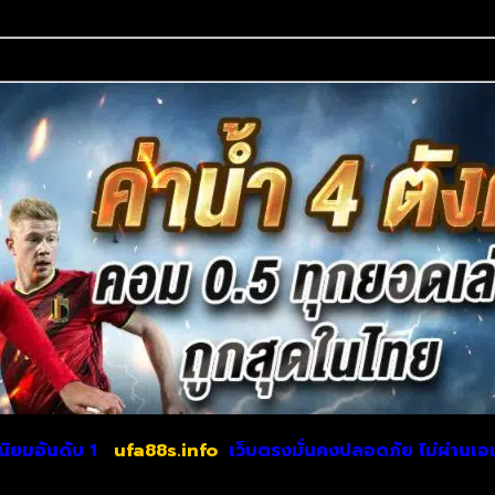
นิยมอันดับ 1
ufa88s.info
เว็บตรงมั่นคงปลอดภัย ไม่
ผ่านเอ