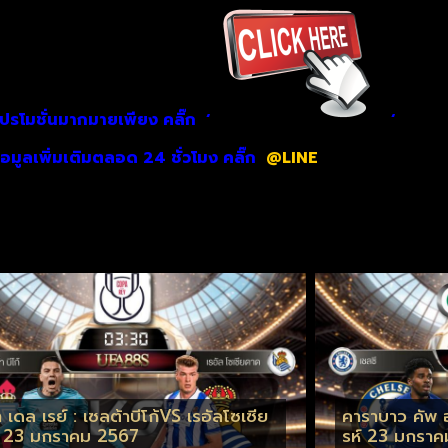
ปรโมชั่นมากมายเพียง คลิ๊ก
‘
‘
มูลเพิ่มเติมตลอด 24 ชั่วโมง คลิ๊ก
@LINE
 เดล เรย์ : เซลต้าบีโก้VS เรอัลโซเซีย
คาราบาว คัพ อ
 23 มกราคม 2567
รห์ 23 มกรา