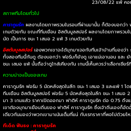
23/08/22 แพ้ คอยาส
สภาพทีมโดยทั่วไป
คารากูมรัค
ผลงานโดยภาพรวมในรอบที่ผ่านมานั้น ก็ต้องบอกว่า ฟอ
เกมด้วยกัน ขณะที่ทีมเยือน อิสตันบูลสปอร์ ผลงานโดยภาพรวมในช่ว
นัด เป็นการ ชนะ 1 เสมอ 2 แพ้ 3 เกมด้วยกัน
อิสตันบูลสปอร์
เองพวกเขาจะได้บุกมาเจอกับทีมเจ้าบ้านที่มองว่า 
ทั้งสองทีมนี้กันดู ต้องบอกว่า ฟอร์มก็ยังดู เอาแน่เอานอน และ
ชนะ เสมอ แพ้ นั้นถือว่าดูใกล้เคียงกัน เกมนี้เห็นควรว่าเลือกเชียร
ความน่าจะเป็นของเกม
คารากูมรัค ฟอร์ม 5 นัดหลังสุดในลีก ชนะ 1 เสมอ 3 และแพ้ 1 โ
ทีมเยือน อิสตันบูลสปอร์ ฟอร์ม 5 นัดหลังสุดในลีก ชนะ 1 เสมอ 2
มา 3 เกมแล้ว ราคาเปิดออกมา ฟาติห์ คารากูมรัค ต่อ 0.75 ถึงแม้
เขาต้องบุกมาเยือนถิ่นของ ฟาติห์ คารากูมรัค ซึ่งเจ้าถิ่นเองก็อัด
เดียวกันมองว่าพวกเขามาเน้นเต็มที่แน่ กับเรทราคาที่พอไปด้วยไหว
ทีเด็ด ฟันธง : คารากูมรัค