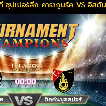
ี ซุปเปอร์ลีก คารากูมรัค VS อิสตั