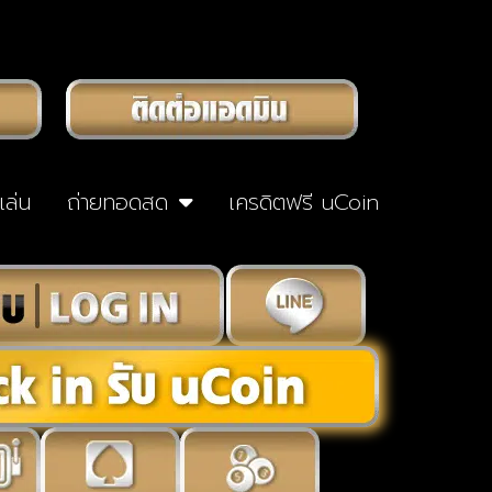
าเล่น
ถ่ายทอดสด
เครดิตฟรี uCoin