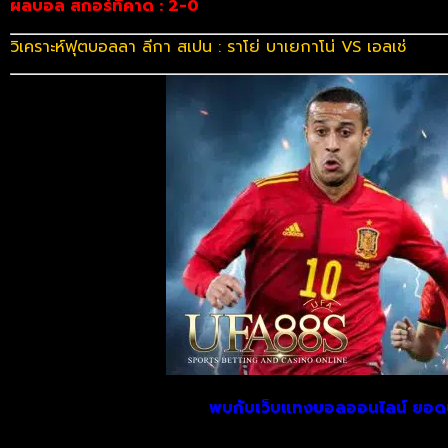
ผลบอล สกอร์ที่คาด : 2-0
วิเคราะห์ฟุตบอลลา ลีกา สเปน : ราโย่ บาเยกาโน่ VS เอลเช่
พบกับเว็บแทงบอลออนไลน์ ยอด