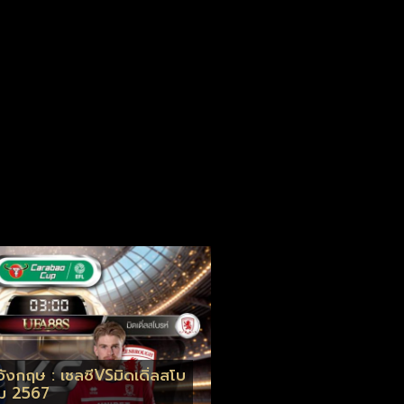
ังกฤษ : เชลซีVSมิดเดิ่ลสโบ
คม 2567