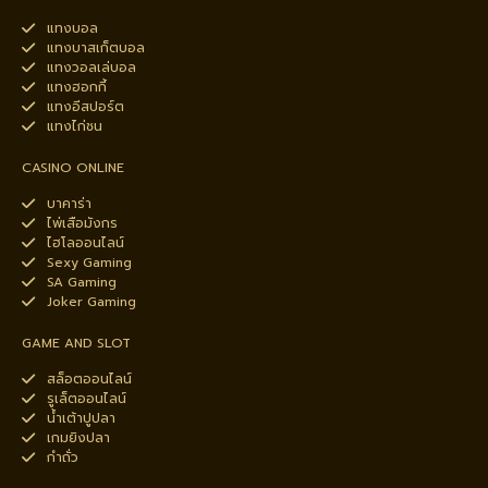
แทงบอล
แทงบาสเก็ตบอล
แทงวอลเล่บอล
แทงฮอกกี้
แทงอีสปอร์ต
แทงไก่ชน
CASINO ONLINE
บาคาร่า
ไพ่เสือมังกร
ไฮโลออนไลน์
Sexy Gaming
SA Gaming
Joker Gaming
GAME AND SLOT
สล็อตออนไลน์
รูเล็ตออนไลน์
น้ำเต้าปูปลา
เกมยิงปลา
กำถั่ว