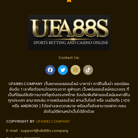
Contact Us:
UFA88S.COMPANY เว็บแทงบอลออนไลน์ บาคาร่า คาสิโนชั้นนำ ยอดนิยม
อันดับ 1 เราคือตัวแทนโดยตรงจาก ยูฟ่าเบท เว็บพนันออนไลน์ครบวงจร ที่
เป็นที่นิยมใช้บริการมากที่สุดในประเทศไทย รับเดิมพันกีฬาออนไลน์และคาสิโน
ทุกประเภท สามารถเล่น การพนันออนไลน์ ผ่านเว็บไซต์ หรือ บนมือถือ ( IOS
หรือ ANDROID ) ได้อย่างสะดวกสบาย พร้อมทั้งยังสามารถฝาก-ถอน
อัตโนมัติผ่านหน้าเว็บได้อีกด้วย
COPYRIGHT BY
UFA88S.COMPANY
E-mail :
support@ufa88s.company