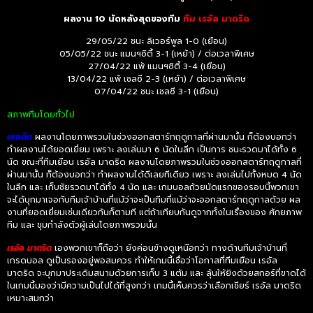
ผลงาน 10 นัดหลังสุดของทีม
ทีม เรอัล มาดริด
29/05/22 ชนะ ลิเวอร์พูล 1-0 (เยือน)
05/05/22 ชนะ แมนฯซิตี้ 3-1 (เหย้า) / ต่อเวลาพิเศษ
27/04/22 แพ้ แมนฯซิตี้ 3-4 (เยือน)
13/04/22 แพ้ เชลซี 2-3 (เหย้า) / ต่อเวลาพิเศษ
07/04/22 ชนะ เชลซี 3-1 (เยือน)
สภาพทีมโดยทั่วไป
เซลติก
ผลงานโดยภาพรวมในช่วงออกสตาร์ทฤดูกาลที่ผ่านมานั้น ก็ต้องบอกว่า
ทำผลงานได้ยอดเยี่ยม เพราะ ลงเล่นมา 6 นัดในลีก เป็นการ ชนะรวดมาได้ทั้ง 6
นัด ขณะที่ทีมเยือน เรอัล มาดริด ผลงานโดยภาพรวมในช่วงออกสตาร์ทฤดูกาลที่
ผ่านมานั้น ก็ต้องบอกว่า ทำผลงานได้ดีเลยทีเดียว เพราะ ลงเล่นไปทั้งหมด 4 นัด
ในลีก และ เก็บชัยรวดมาได้ทั้ง 4 นัด และ เกมบอลถ้วยนัดแรกของรอบนี้พวกเขา
จะได้บุกมาเจอกับทีมเจ้าบ้านที่แม้ว่าจะเป็นทีมที่แม้ว่าจะออกสตาร์ทฤดูกาลด้วย ผล
งานที่ยอดเยี่ยมเช่นเดียวกันก็ตามที แต่ถ้าเทียบกันดูจากทั้งในเรื่องของ ศักยภาพ
ทีม และ ขุมกำลังตัวผู้เล่นโดยภาพรวมนั้น
เรอัล มาดริด
เองพวกเขาก็ถือว่า ยังค่อนข้างดูเหนือกว่า ทางด้านทีมเจ้าบ้านที่
เกรดบอล ดูเป็นรองอยู่พอสมควร ทำให้เกมนี้เชื่อว่าโอกาสที่ทีมเยือน เรอัล
มาดริด จะบุกมาประเดิมสนามด้วยการเก็บ 3 แต้ม และ ลุ้นให้ยิงด้วยสกอร์ที่ขาดได้
ในเกมนี้มองว่ามีความเป็นไปได้ที่สูงกว่า เกมนี้เห็นควรว่าเลือกเชียร์ เรอัล มาดริด
เหมาะสมกว่า