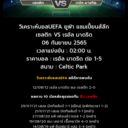
วิเคราะห์บอลUEFA ยูฟ่า แชมเปี้ยนส์ลีก
เซลติก VS เรอัล มาดริด
06 กันยายน 2565
เวลาแข่งขัน : 02:00 น.
ราคาบอล : เรอัล มาดริด ต่อ 1-5
สนาม : Celtic Park
วิเคราะห์บอลUEFA
สถิติการพบกัน
12/08/12 เรอัล มาดริด ชนะ เซลติก 2-0
ผลงาน 10 นัดหลังสุดของทีม
ทีม เซลติก
29/07/21 เสมอ มิดทิลลันด์ 1-1 (เยือน) (แพ้ต่อเวลา 1-2)
21/07/21 เสมอ มิดทิลลันด์ 1-1 (เหย้า)
27/08/20 แพ้ เฟเรนซ์วารอส 1-2 (เหย้า)
19/08/20 ชนะ เคอาร์ เรี๊ยคยาวิค 6-0 (เหย้า)
14/08/19 แพ้ ซีเอฟอาร์ คลูจ 3-4 (เหย้า)