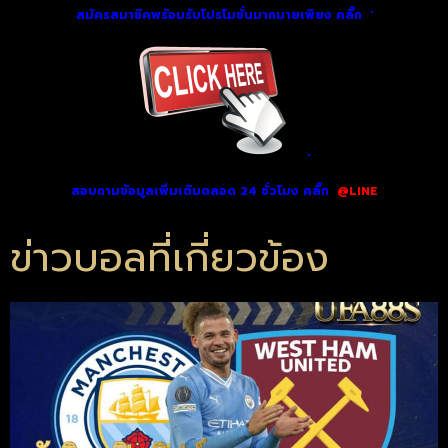
สมัครสมาชิคพร้อมรับโปรโมชั่นมากมายเพียง คลิ๊ก
‘
‘
สอบถามข้อมูลเพิ่มเติมตลอด 24 ชั่วโมง คลิ๊ก
@LINE
ข่าวบอลที่เกี่ยวข้อง