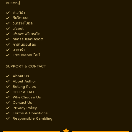
หมวดหมู่
ข่าวกีฬา
ทีเด็ดบอล
วิเคราะห์บอล
ufabet
ufabet ฟรีเครดิต
กิจกรรมแจกเครดิต
คาสิโนออนไลน์
บาคาร่า
แทงบอลออนไลน์
SUPPORT & CONTACT
About Us
About Author
Betting Rules
HELP & FAQ
Why Choose Us
Contact Us
Privacy Policy
Terms & Conditions
Responsible Gambling